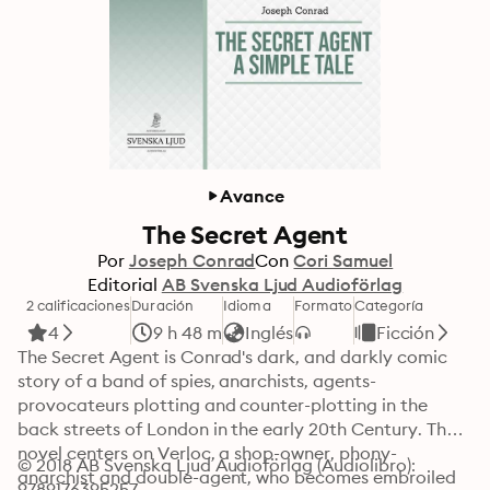
Avance
The Secret Agent
Por
Joseph Conrad
Con
Cori Samuel
Editorial
AB Svenska Ljud Audioförlag
2 calificaciones
Duración
Idioma
Formato
Categoría
4
9 h 48 m
Inglés
Ficción
The Secret Agent is Conrad's dark, and darkly comic 
story of a band of spies, anarchists, agents-
provocateurs plotting and counter-plotting in the 
back streets of London in the early 20th Century. The 
novel centers on Verloc, a shop-owner, phony-
© 2018 AB Svenska Ljud Audioförlag (Audiolibro): 
anarchist and double-agent, who becomes embroiled 
9789176395257