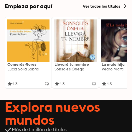
Empieza por aquí
Ver todos los títulos
Comerás flores
Llevará tu nombre
La mala hija
Lucía Solla Sobral
Sonsoles Ónega
Pedro Martí
4.3
4.3
4.5
Explora nuevos
mundos
Más de 1 millón de títulos