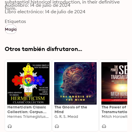
substantial historical introduction, in their definitive 
Audiolibro: 14 de julio de 2024
form.
Libro electrónico: 14 de julio de 2024
Etiquetas
Magia
Otros también disfrutaron...
Hermeticism Classic
The Gnosis of the
The Power of Se
Collection: Corpus
Mind
Transmutation:
Hermeticum, The
Hermes Trismegistus, Three Initiates, Manly P. Hall, M. Doreal
G. R. S. Mead
to Use the Most
Mitch Horowitz
Kybalion, The
Radical Idea fr
Emerald Tablets of
Think and Grow 
Thoth the Atlantean,