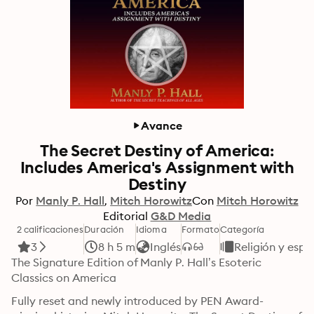
Avance
The Secret Destiny of America:
Includes America's Assignment with
Destiny
Por
Manly P. Hall
Mitch Horowitz
Con
Mitch Horowitz
Editorial
G&D Media
2 calificaciones
Duración
Idioma
Formato
Categoría
3
8 h 5 m
Inglés
Religión y espi
The Signature Edition of Manly P. Hall’s Esoteric 
Classics on America
Fully reset and newly introduced by PEN Award-