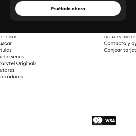
Pruébalo ahora
XPLORAR
ENLACES IMPOR
uscar
Contacto y a
ítulos
Canjear tarje
udio series
torytel Originals
utores
arradores