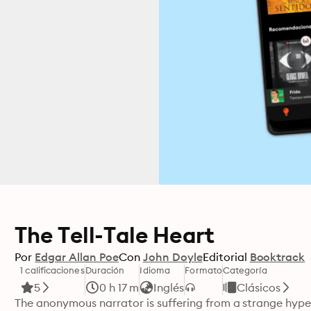
The Tell-Tale Heart
Por
Edgar Allan Poe
Con
John Doyle
Editorial
Booktrack
1 calificaciones
Duración
Idioma
Formato
Categoría
5
0 h 17 m
Inglés
Clásicos
The anonymous narrator is suffering from a strange hyper-