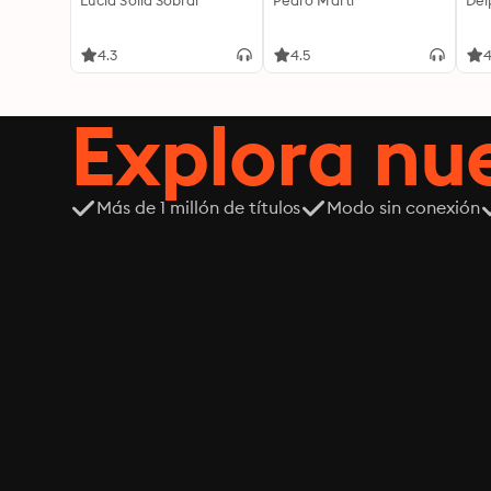
Lucía Solla Sobral
Pedro Martí
Del
4.3
4.5
4
Explora n
Más de 1 millón de títulos
Modo sin conexión