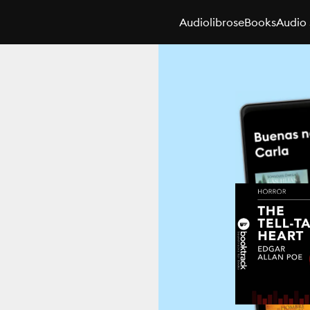
Audiolibros
eBooks
Audio 