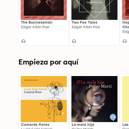
The Businessman
Two Poe Tales
Hop
Edgar Allan Poe
Edgar Allan Poe
Cha
Edg
Empieza por aquí
Comerás flores
La mala hija
Las