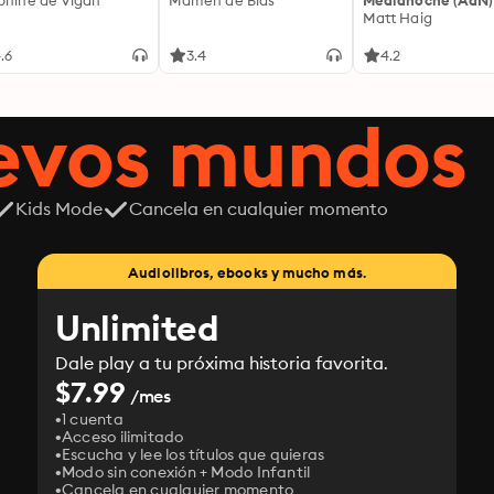
phine de Vigan
Mamen de Blas
Medianoche (AdN)
Matt Haig
.6
3.4
4.2
uevos mundos
Kids Mode
Cancela en cualquier momento
Audiolibros, ebooks y mucho más.
Unlimited
Dale play a tu próxima historia favorita.
$7.99
/mes
1 cuenta
Acceso ilimitado
Escucha y lee los títulos que quieras
Modo sin conexión + Modo Infantil
Cancela en cualquier momento