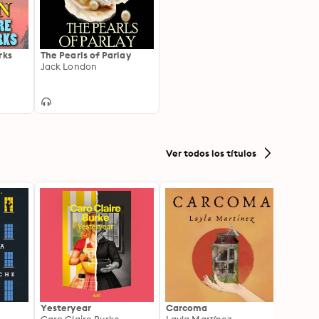
rks
The Pearls of Parlay
Jack London
Ver todos los títulos
Yesteryear
Carcoma
La no