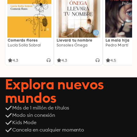
Comerás flores
Llevará tu nombre
La mala hija
Lucía Solla Sobral
Sonsoles Ónega
Pedro Martí
4.3
4.3
4.5
Explora nuevos
mundos
Más de 1 millón de títulos
Modo sin conexión
Kids Mode
Cancela en cualquier momento