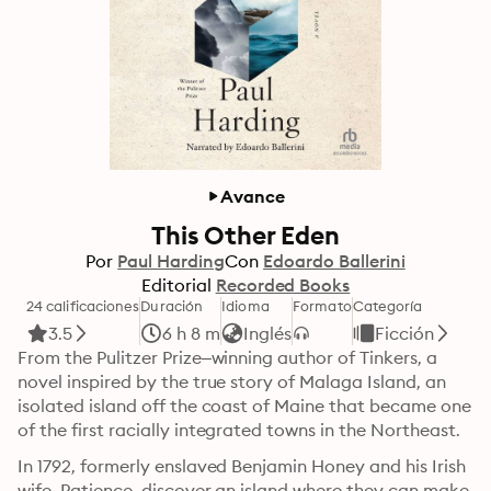
Avance
This Other Eden
Por
Paul Harding
Con
Edoardo Ballerini
Editorial
Recorded Books
24 calificaciones
Duración
Idioma
Formato
Categoría
3.5
6 h 8 m
Inglés
Ficción
From the Pulitzer Prize–winning author of Tinkers, a 
novel inspired by the true story of Malaga Island, an 
isolated island off the coast of Maine that became one 
of the first racially integrated towns in the Northeast.
In 1792, formerly enslaved Benjamin Honey and his Irish 
wife, Patience, discover an island where they can make 