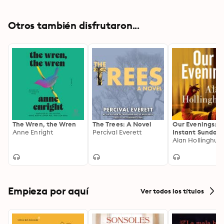
Otros también disfrutaron...
The Wren, the Wren
The Trees: A Novel
Our Evenings: T
Anne Enright
Percival Everett
Instant Sunday 
Bestseller from
Alan Hollinghurs
Booker Prize-wi
Author
Empieza por aquí
Ver todos los títulos