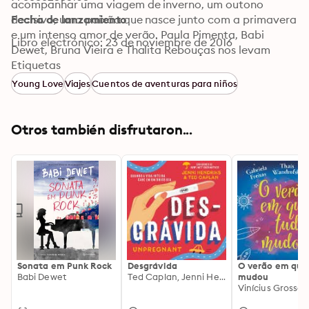
acompanhar uma viagem de inverno, um outono 
decisivo, uma paixão que nasce junto com a primavera 
Fecha de lanzamiento
e um intenso amor de verão. Paula Pimenta, Babi 
Libro electrónico: 23 de noviembre de 2016
Dewet, Bruna Vieira e Thalita Rebouças nos levam 
através das quatro estações do ano e de quatro 
Etiquetas
histórias que serão lembradas por uma vida inteira.
Young Love
Viajes
Cuentos de aventuras para niños
Otros también disfrutaron...
Sonata em Punk Rock
Desgrávida
O verão em que
Babi Dewet
Ted Caplan, Jenni Hendrix
mudou