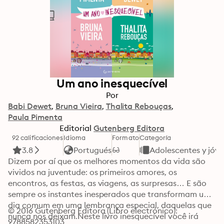
Um ano inesquecível
Por
Babi Dewet
Bruna Vieira
Thalita Rebouças
Paula Pimenta
Editorial
Gutenberg Editora
92 calificaciones
Idioma
Formato
Categoría
3.8
Portugués
Adolescentes y jóve
Dizem por aí que os melhores momentos da vida são 
vividos na juventude: os primeiros amores, os 
encontros, as festas, as viagens, as surpresas… E são 
sempre os instantes inesperados que transformam um 
dia comum em uma lembrança especial, daquelas que 
© 2016 Gutenberg Editora (Libro electrónico): 
nunca nos deixam.Neste livro inesquecível você irá 
9788582353103