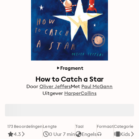
Fragment
How to Catch a Star
Door
Oliver Jeffers
Met
Paul McGann
Uitgever
HarperCollins
173 Beoordelingen
Lengte
Taal
Formaat
Categorie
4.3
0 Uur 7 min
Engels
Kids