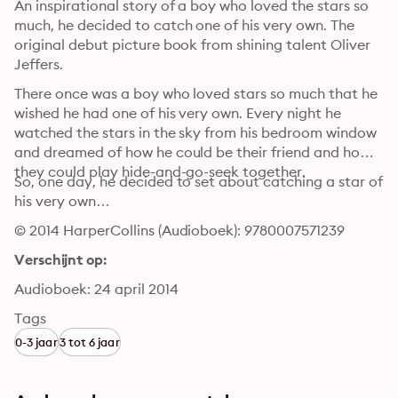
An inspirational story of a boy who loved the stars so 
much, he decided to catch one of his very own. The 
original debut picture book from shining talent Oliver 
Jeffers.
There once was a boy who loved stars so much that he 
wished he had one of his very own. Every night he 
watched the stars in the sky from his bedroom window 
and dreamed of how he could be their friend and how 
they could play hide-and-go-seek together.
So, one day, he decided to set about catching a star of 
his very own…
© 2014 HarperCollins (Audioboek): 9780007571239
Verschijnt op:
Audioboek: 24 april 2014
Tags
0-3 jaar
3 tot 6 jaar