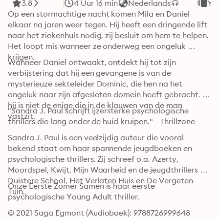
3.8
4 Uur 16 min
Nederlands
Yo
Op een stormachtige nacht komen Mila en Daniel 
elkaar na jaren weer tegen. Hij heeft een dringende lift 
naar het ziekenhuis nodig, zij besluit om hem te helpen. 
Het loopt mis wanneer ze onderweg een ongeluk 
krijgen.
Wanneer Daniel ontwaakt, ontdekt hij tot zijn 
verbijstering dat hij een gevangene is van de 
mysterieuze sekteleider Dominic, die hen na het 
ongeluk naar zijn afgesloten domein heeft gebracht. En 
hij is niet de enige die in de klauwen van de man 
"Sandra J. Paul schrijft ijzersterke psychologische 
vastzit.
thrillers die lang onder de huid kruipen." - Thrillzone
Sandra J. Paul is een veelzijdig auteur die vooral 
bekend staat om haar spannende jeugdboeken en 
psychologische thrillers. Zij schreef o.a. Azerty, 
Moordspel, Kwijt, Mijn Waarheid en de jeugdthrillers De 
Duistere School, Het Verlaten Huis en De Vergeten 
Onze Eerste Zomer Samen is haar eerste 
Tuin. 
psychologische Young Adult thriller.
© 2021 Saga Egmont (Audioboek): 9788726999648