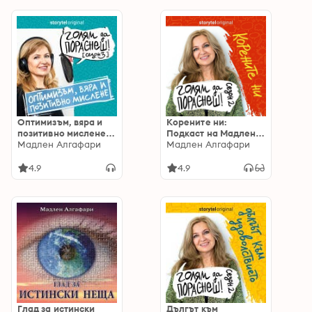
Оптимизъм, вяра и
Корените ни:
позитивно мислене:
Подкаст на Мадлен
Подкаст на Мадлен
Мадлен Алгафари
Алгафари S02E02
Мадлен Алгафари
Алгафари S03E07
4.9
4.9
Глад за истински
Дългът към