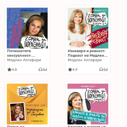
Потиснатата
Изневяра и ревност:
сексуалност:
Подкаст на Мадлен
Подкаст на Мадлен
Мадлен Алгафари
Алгафари S04E04
Мадлен Алгафари
Алгафари S01E06
4.8
4.9
Писмо до
Кризите в живота на