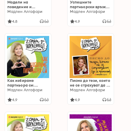
Модели на
Успешните
поведение и
партньорски връзки:
съвместимост на
Мадлен Алгафари
Подкаст на Мадлен
Мадлен Алгафари
характерите:
Алгафари S01E03
Подкаст на Мадлен
4.8
4.9
Алгафари S04E01
Как избираме
Писмо до тези, които
партньора си:
не се страхуват да се
Подкаст на Мадлен
Мадлен Алгафари
променят: Голям да
Мадлен Алгафари
Алгафари S05Е03:
пораснеш S06E03
Подкаст на Мадлен
4.9
4.9
Алгафари S05Е03