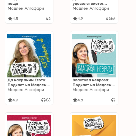
неща
удоволствието:
Мадлен Алгафари
Подкаст на Мадлен
Мадлен Алгафари
Алгафари S02E04
4.5
4.9
Да нахраним Егото:
Властова невроза:
Подкаст на Мадлен
Подкаст на Мадлен
Алгафари S02E05
Мадлен Алгафари
Алгафари S03E01
Мадлен Алгафари
4.9
4.8