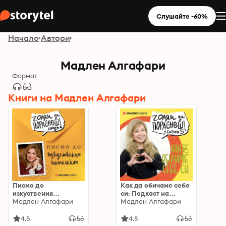
Слушайте -60%
Начало
Автори
Мадлен Алгафари
Формат
Книги на Мадлен Алгафари
Писмо до
Как да обичаме себе
изкуствения
си: Подкаст на
интелект: Голям да
Мадлен Алгафари
Мадлен Алгафари
Мадлен Алгафари
пораснеш S06E01
S05Е02: Подкаст на
Мадлен Алгафари
4.8
4.8
S05Е02