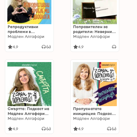
Репродуктивни
Поправителен за
проблеми в
родители: Неверните
двойката: Подкаст на
Мадлен Алгафари
вярвания за
Мадлен Алгафари
Мадлен Алгафари
възпитанието
S05Е06: Подкаст на
4.9
4.9
Мадлен Алгафари
S05Е06
Смъртта: Подкаст на
Пропуснатата
Мадлен Алгафари
инициация: Подкаст
S02E06
Мадлен Алгафари
на Мадлен Алгафари
Мадлен Алгафари
S04E06
4.9
4.9