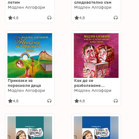
летим
следователно съм
Мадлен Алгафари
Мадлен Алгафари
4.8
4.8
Приказки за
Как да се
пораснали деца
разболяваме
Мадлен Алгафари
качествено
Мадлен Алгафари
4.8
4.8