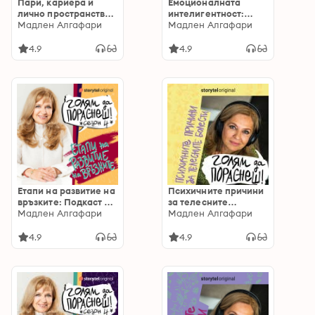
Пари, кариера и
Емоционалната
лично пространство:
интелигентност:
Подкаст на Мадлен
Мадлен Алгафари
Подкаст на Мадлен
Мадлен Алгафари
Алгафари S05Е07:
Алгафари S01E05
Подкаст на Мадлен
4.9
4.9
Алгафари S05Е07
Етапи на развитие на
Психичните причини
връзките: Подкаст на
за телесните
Мадлен Алгафари
Мадлен Алгафари
болести: Подкаст на
Мадлен Алгафари
S04E02
Мадлен Алгафари
S01E07
4.9
4.9