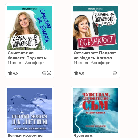
Смисълът на
Осъзнатост: Подкаст
болката: Подкаст на
на Мадлен Алгафари
Мадлен Алгафари
Мадлен Алгафари
S03E02
Мадлен Алгафари
S02E07
4.9
4.8
Всички можем да
Чувствам,