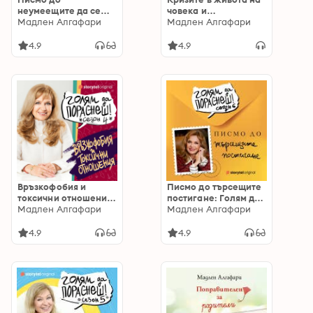
неумеещите да се
човека и
смиряват: Голям да
Мадлен Алгафари
човечеството:
Мадлен Алгафари
пораснеш S06E06
Подкаст на Мадлен
Алгафари S03E06
4.9
4.9
Връзкофобия и
Писмо до търсещите
токсични отношения:
постигане: Голям да
Подкаст на Мадлен
Мадлен Алгафари
пораснеш S06E05
Мадлен Алгафари
Алгафари S04E03
4.9
4.9