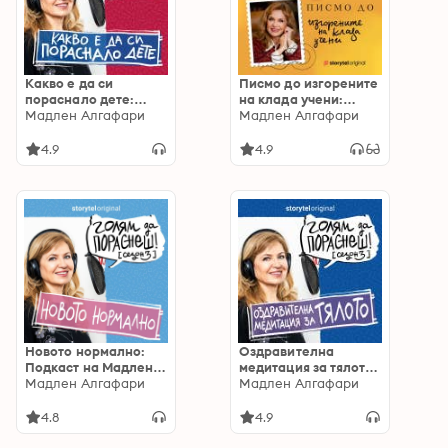
Какво е да си
Писмо до изгорените
пораснало дете:
на клада учени:
Подкаст на Мадлен
Мадлен Алгафари
Голям да пораснеш
Мадлен Алгафари
Алгафари S03E04
S06E07
4.9
4.9
Новото нормално:
Оздравителна
Подкаст на Мадлен
медитация за тялото:
Алгафари S03E03
Мадлен Алгафари
Подкаст на Мадлен
Мадлен Алгафари
Алгафари S03E05
4.8
4.9