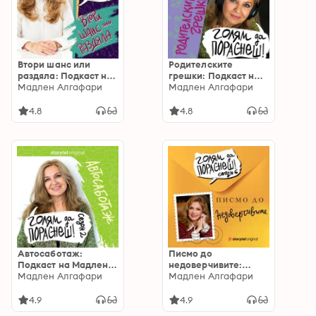
Втори шанс или
Родителските
раздяла: Подкаст на
грешки: Подкаст на
Мадлен Алгафари
Мадлен Алгафари
Мадлен Алгафари
Мадлен Алгафари
S04E05
S01E02
4.8
4.8
Автосаботаж:
Писмо до
Подкаст на Мадлен
недоверчивите:
Алгафари S02E03
Мадлен Алгафари
Голям да пораснеш
Мадлен Алгафари
S06E04
4.9
4.9