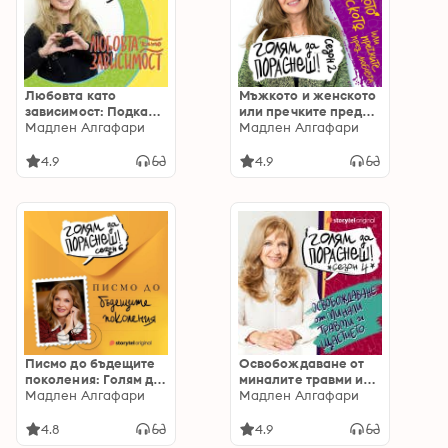
Любовта като
Мъжкото и женското
зависимост: Подкаст
или пречките пред
на Мадлен Алгафари
Мадлен Алгафари
любовта: Подкаст на
Мадлен Алгафари
S05Е05: Подкаст на
Мадлен Алгафари
Мадлен Алгафари
S02E01
4.9
4.9
S05Е05
Писмо до бъдещите
Освобождаване от
поколения: Голям да
миналите травми и
пораснеш S06E02
Мадлен Алгафари
щастието: Подкаст
Мадлен Алгафари
на Мадлен Алгафари
S04E07
4.8
4.9