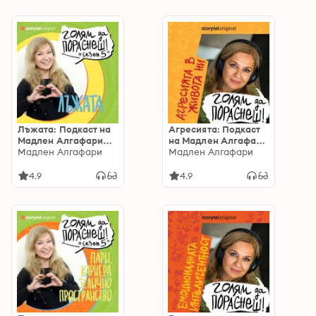
Лъжата: Подкаст на
Агресията: Подкаст
Мадлен Алгафари
на Мадлен Алгафари
S05Е04: Подкаст на
Мадлен Алгафари
S01E04
Мадлен Алгафари
Мадлен Алгафари
S05Е04
4.9
4.9