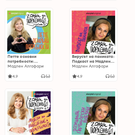
Петте основни
Вирусът на паниката:
потребности:
Подкаст на Мадлен
Подкаст на Мадлен
Мадлен Алгафари
Алгафари S01E01
Мадлен Алгафари
Алгафари S05Е01:
Подкаст на Мадлен
4.9
4.9
Алгафари S05Е01