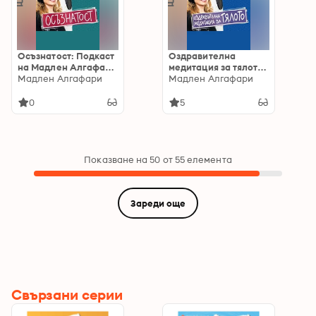
Осъзнатост: Подкаст
Оздравителна
на Мадлен Алгафари
медитация за тялото:
S03E02
Мадлен Алгафари
Подкаст на Мадлен
Мадлен Алгафари
Алгафари S03E05
0
5
Показване на 50 от 55 елемента
Зареди още
Свързани серии