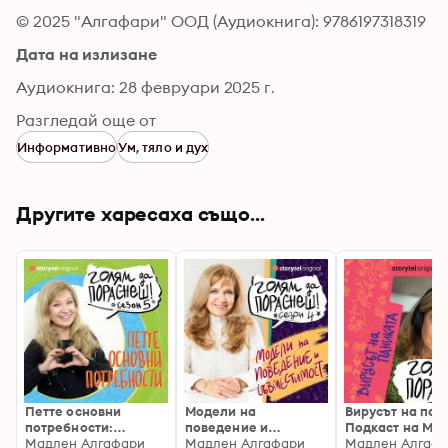
© 2025 "Алгафари" ООД (Аудиокнига): 9786197318319
Дата на излизане
Аудиокнига: 28 февруари 2025 г.
Разгледай още от
Информативно
Ум, тяло и дух
Другите харесаха също...
Петте основни
Модели на
Вирусът на пан
потребности:
поведение и
Подкаст на Ма
Подкаст на Мадлен
Мадлен Алгафари
съвместимост на
Мадлен Алгафари
Алгафари S01E0
Мадлен Алгаф