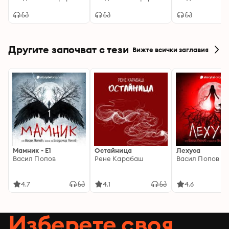
Алгафари S05Е01:
характерите:
Подкаст на Мадлен
Подкаст на Мадлен
Алгафари S05Е01
Алгафари S04E01
Другите започват с тези
Вижте всички заглавия
Мамник - E1
Остайница
Лехуса
Васил Попов
Рене Карабаш
Васил Попов
4.7
4.1
4.6
Изберете своя