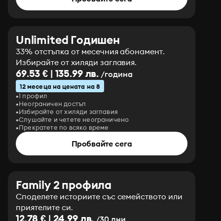
Unlimited Годишен
33% отстъпка от месечния абонамент.
Избирайте от хиляди заглавия.
69.53 € | 135.99 лв.
/година
12 месеца на цената на 8
1 профил
Неограничен достъп
Избирайте от хиляди заглавия
Слушайте и четете неограничено
Прекратете по всяко време
Пробвайте сега
Family 2 профила
Споделете историите със семейството или
приятелите си.
12.78 € | 24.99 лв.
/30 дни