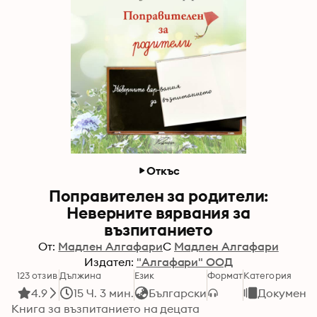
Откъс
Поправителен за родители:
Неверните вярвания за
възпитанието
От:
Мадлен Алгафари
С
Мадлен Алгафари
Издател:
"Алгафари" ООД
123 отзив
Дължина
Език
Формат
Категория
4.9
15 Ч. 3 мин.
Български
Документ
Книга за възпитанието на децата