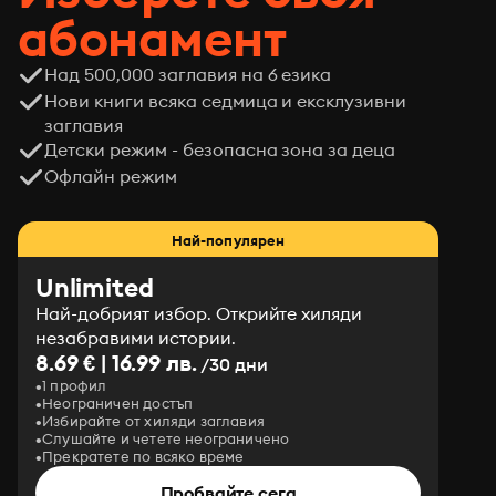
абонамент
Над 500,000 заглавия на 6 езика
Нови книги всяка седмица и ексклузивни
заглавия
Детски режим - безопасна зона за деца
Офлайн режим
Най-популярен
Unlimited
Най-добрият избор. Открийте хиляди
незабравими истории.
8.69 € | 16.99 лв.
/30 дни
1 профил
Неограничен достъп
Избирайте от хиляди заглавия
Слушайте и четете неограничено
Прекратете по всяко време
Пробвайте сега