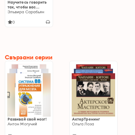
Научитесь говорить
так, чтобы вас
услышали! 245
Эльвира Сарабьян
простых упражнений
по системе
0
Станиславского
Свързани серии
Развивай свой мозг!
АктерТренинг
Антон Могучий
Ольга Лоза