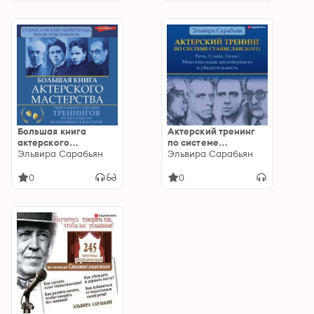
внимания и гибкости
Станиславский,
Чехов
Большая книга
Актерский тренинг
актерского
по системе
мастерства:
Эльвира Сарабьян
Станиславского.
Эльвира Сарабьян
Уникальное
Речь. Слова. Голос.
собрание тренингов
Максимальная
0
0
по методикам
достоверность и
величайших
убедительность
режиссеров.
Станиславский,
Мейерхольд, Чехов,
Товстоногов