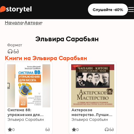
Слушайте -60%
Начало
Автори
Эльвира Сарабьян
Формат
Книги на Эльвира Сарабьян
Система 88:
Актерское
упражнения для
мастерство. Лучшие
мозга. Актерская
Эльвира Сарабьян
методики и техники
Эльвира Сарабьян
методика активации
знаменитых
зоны Брока для
мастеров театра и
0
0
развития мышления,
кино. Чаплин, Китон,