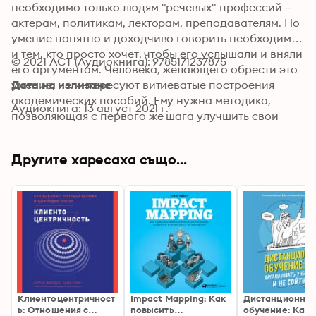
необходимо только людям "речевых" профессий – 
актерам, политикам, лекторам, преподавателям. Но 
умение понятно и доходчиво говорить необходимо 
и тем, кто просто хочет, чтобы его услышали и вняли 
© 2021 АСТ (Аудиокнига): 9785171237875
его аргументам. Человека, желающего обрести это 
умение, не интересуют витиеватые построения 
Дата на излизане
академических пособий. Ему нужна методика, 
Аудиокнига: 13 август 2021 г.
позволяющая с первого же шага улучшить свои 
навыки коммуникации. Мы знаем, что это не просто, 
именно поэтому пригласили для этого важного 
Другите харесаха също...
проекта настоящего профессио
Клиентоцентричност
Impact Mapping: Как
Дистанционно
ь: Отношения с
повысить
обучение: Как