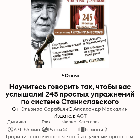
Откъс
Научитесь говорить так, чтобы вас
услышали! 245 простых упражнений
по системе Станиславского
От:
Эльвира Сарабьян
С
Александр Маскалин
Издател:
АСТ
Дължина
Език
Формат
Категория
6 Ч. 56 мин.
Руски
Романи
Традиционно считается, что быть умелым оратором 