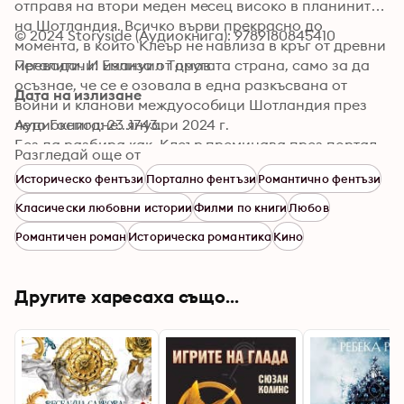
отправя на втори меден месец високо в планините 
на Шотландия. Всичко върви прекрасно до 
© 2024 Storyside (Аудиокнига): 9789180845410
момента, в който Клеър не навлиза в кръг от древни 
мегалити. И излиза от другата страна, само за да 
Преводачи: Емануил Томов
осъзнае, че се е озовала в една разкъсвана от 
Дата на излизане
войни и кланови междуособици Шотландия през 
лето Господне...1743. 

Аудиокнига: 23 януари 2024 г.
Без да разбира как, Клеър преминава през портал 
Разгледай още от
на времето и се озовава в центъра на конфликти и 
Историческо фентъзи
Портално фентъзи
Романтично фентъзи
интриги, които не разбира и които застрашават 
живота й. Но също така попада на Джейми 
Класически любовни истории
Филми по книги
Любов
Фрейзър - галантен и образован шотландски боец, 
Романтичен роман
Историческа романтика
Кино
чийто живот се оказва в нейните ръце.
Другите харесаха също...