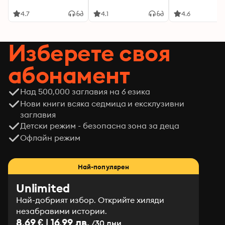
4.7
4.1
4.6
Изберете своя
абонамент
Над 500,000 заглавия на 6 езика
Нови книги всяка седмица и ексклузивни
заглавия
Детски режим - безопасна зона за деца
Офлайн режим
Най-популярен
Unlimited
Най-добрият избор. Открийте хиляди
незабравими истории.
8.69 € | 16.99 лв.
/30 дни