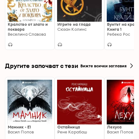
Кралство от злато и
Игрите на глада
Бунтът на крал
поквара
Сюзан Колинс
Книга 1
Веселина Славова
Ребека Рос
Другите започват с тези
Вижте всички заглавия
Мамник - E1
Остайница
Лехуса
Васил Попов
Рене Карабаш
Васил Попов