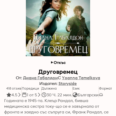
Откъс
Друговремец
От:
Диана Габалдон
С
Yoanna Temelkova
Издател:
Storyside
418 отзив
Поредици
Дължина
Език
Формат
К
4.5
1 от 5
30 Ч. 22 мин.
Български
Годината е 1945-та. Клеър Рандал, бивша 
медицинска сестра току-що се е завърнала от 
фронта и заедно със съпруга си, Франк Рандал, се 