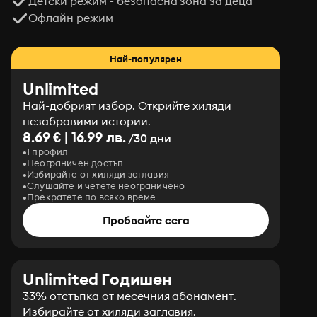
Детски режим - безопасна зона за деца
Офлайн режим
Най-популярен
Unlimited
Най-добрият избор. Открийте хиляди
незабравими истории.
8.69 € | 16.99 лв.
/30 дни
1 профил
Неограничен достъп
Избирайте от хиляди заглавия
Слушайте и четете неограничено
Прекратете по всяко време
Пробвайте сега
Unlimited Годишен
33% отстъпка от месечния абонамент.
Избирайте от хиляди заглавия.