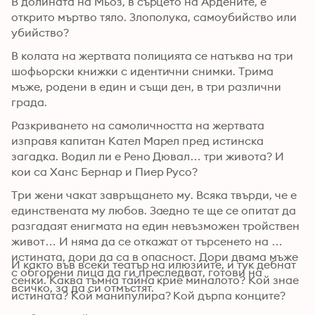
В долината на Мьоз, в сърцето на Ардените, е 
открито мъртво тяло. Злополука, самоубийство или 
убийство?
В колата на жертвата полицията се натъква на три 
шофьорски книжки с идентични снимки. Трима 
мъже, родени в един и същи ден, в три различни 
града.
Разкриването на самоличността на жертвата 
изправя капитан Кател Марел пред истинска 
загадка. Водил ли е Рено Дювал… три живота? И 
кои са Ханс Бернар и Пиер Русо?
Три жени чакат завръщането му. Всяка твърди, че е 
единствената му любов. Заедно те ще се опитат да 
разгадаят енигмата на един невъзможен тройствен 
живот… И няма да се откажат от търсенето на 
истината, дори да са в опасност. Дори двама мъже 
И както във всеки театър на илюзиите, и тук дебнат 
с обгорени лица да ги преследват, готови на 
сенки. Каква тъмна тайна крие миналото? Кой знае 
всичко, за да си отмъстят.
истината? Кой манипулира? Кой дърпа конците?