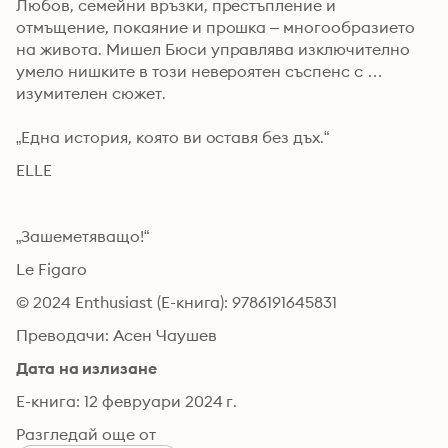
Любов, семейни връзки, престъпление и 
отмъщение, покаяние и прошка – многообразието 
на живота. Мишел Бюси управлява изключително 
умело нишките в този невероятен съспенс с 
изумителен сюжет. 
„Една история, която ви оставя без дъх.“
ELLE
„Зашеметяващо!“
Le Figaro
© 2024 Enthusiast (Е-книга): 9786191645831
Преводачи: Асен Чаушев
Дата на излизане
Е-книга: 12 февруари 2024 г.
Разгледай още от