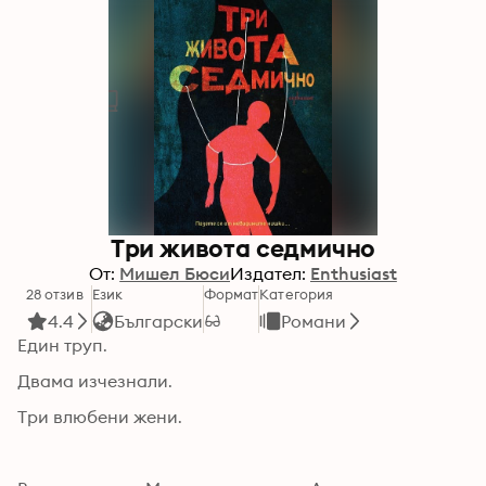
Три живота седмично
От:
Мишел Бюси
Издател:
Enthusiast
28 отзив
Език
Формат
Категория
4.4
Български
Романи
Един труп.
Двама изчезнали.
Три влюбени жени.