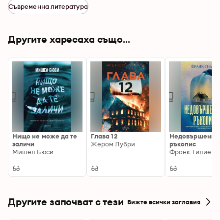
Съвременна литература
Другите харесаха също...
Нищо не може да те
Глава 12
Недовършения
заличи
Жером Лубри
ръкопис
Мишел Бюси
Франк Тилие
Другите започват с тези
Вижте всички заглавия