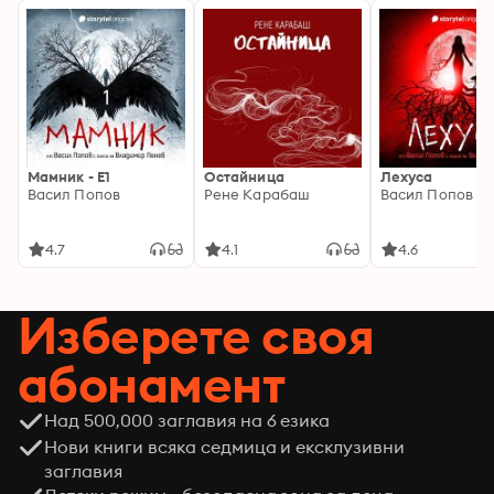
Мамник - E1
Остайница
Лехуса
Васил Попов
Рене Карабаш
Васил Попов
4.7
4.1
4.6
Изберете своя
абонамент
Над 500,000 заглавия на 6 езика
Нови книги всяка седмица и ексклузивни
заглавия