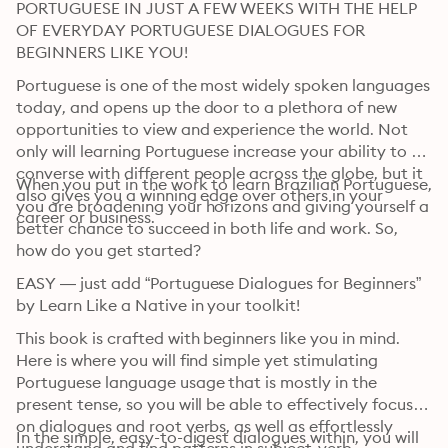
PORTUGUESE IN JUST A FEW WEEKS WITH THE HELP 
OF EVERYDAY PORTUGUESE DIALOGUES FOR 
BEGINNERS LIKE YOU!
Portuguese is one of the most widely spoken languages 
today, and opens up the door to a plethora of new 
opportunities to view and experience the world. Not 
only will learning Portuguese increase your ability to 
converse with different people across the globe, but it 
When you put in the work to learn Brazilian Portuguese, 
also gives you a winning edge over others in your 
you are broadening your horizons and giving yourself a 
career or business.
better chance to succeed in both life and work. So, 
how do you get started?
EASY — just add “Portuguese Dialogues for Beginners” 
by Learn Like a Native in your toolkit!
This book is crafted with beginners like you in mind. 
Here is where you will find simple yet stimulating 
Portuguese language usage that is mostly in the 
present tense, so you will be able to effectively focus 
on dialogues and root verbs, as well as effortlessly 
In the simple, easy-to-digest dialogues within, you will 