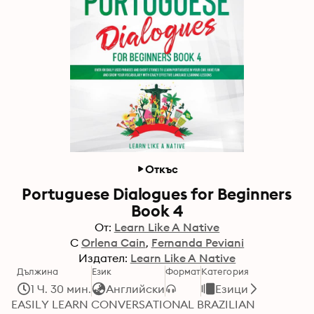
Откъс
Portuguese Dialogues for Beginners
Book 4
От:
Learn Like A Native
С
Orlena Cain
Fernanda Peviani
Издател:
Learn Like A Native
Дължина
Език
Формат
Категория
1 Ч. 30 мин.
Английски
Езици
EASILY LEARN CONVERSATIONAL BRAZILIAN 