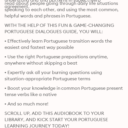
understand and find patterns in subject-verb 
read about people going through daily life situations 
agreement.
speaking to each other, and using the most common, 
helpful words and phrases in Portuguese.
WITH THE HELP OF THIS FUN & GAME-CHANGING 
PORTUGUESE DIALOGUES GUIDE, YOU WILL:
• Effectively learn Portuguese transition words the 
easiest and fastest way possible
• Use the right Portuguese prepositions anytime, 
anywhere without skipping a beat
• Expertly ask all your burning questions using 
situation-appropriate Portuguese terms
• Boost your knowledge in common Portuguese present 
tense verbs like a native
• And so much more!
SCROLL UP, ADD THIS AUDIOBOOK TO YOUR 
LIBRARY, AND KICK START YOUR PORTUGUESE 
LEARNING JOURNEY TODAY!