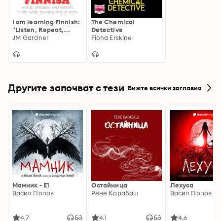
I am learning Finnish:
The Chemical
"Listen, Repeat,
Detective
Speak" language
JM Gardner
Fiona Erskine
learning course
Другите започват с тези
Вижте всички заглавия
Мамник - E1
Остайница
Лехуса
Васил Попов
Рене Карабаш
Васил Попов
4.7
4.1
4.6