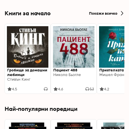
Книги за начало
Покажи всичко
Гробище за домашни
Пациент 488
Приятелката
любимци
Никола Бьогле
Мишел Франси
Стивън Кинг
4.5
4.6
4.2
Най-популярни поредици