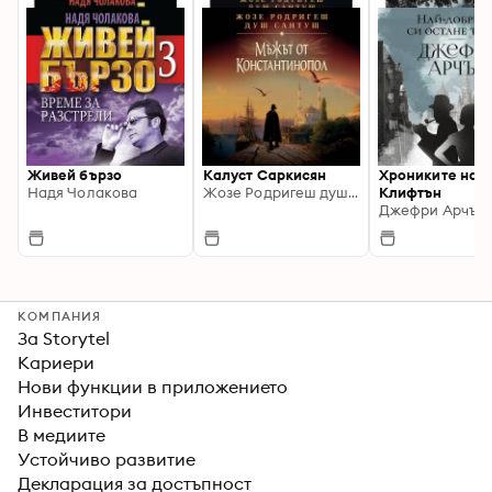
Живей бързо
Калуст Саркисян
Хрониките на
Надя Чолакова
Жозе Родригеш душ Сантуш
Клифтън
Джефри Арчър
КОМПАНИЯ
За Storytel
Кариери
Нови функции в приложението
Инвеститори
В медиите
Устойчиво развитие
Декларация за достъпност