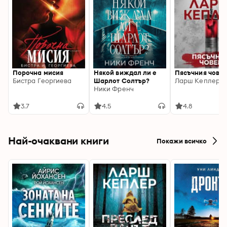
Порочна мисия
Някой виждал ли е
Пясъчния чове
Бистра Георгиева
Шарлот Солтър?
Ларш Кеплер
Ники Френч
3.7
4.5
4.8
Най-очаквани книги
Покажи всичко