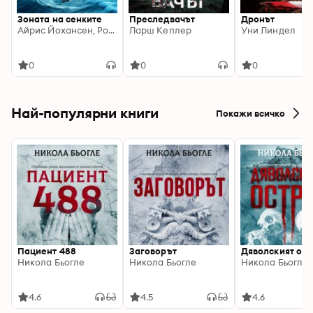
Зоната на сенките
Преследвачът
Дронът
Айрис Йохансен, Рой Йохансен
Ларш Кеплер
Уни Линдел
0
0
0
Най-популярни книги
Покажи всичко
Пациент 488
Заговорът
Дяволският ост
Никола Бьогле
Никола Бьогле
Никола Бьогле
4.6
4.5
4.6