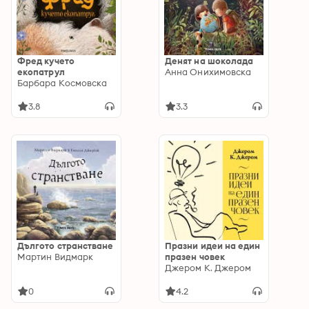
Фред кучето
Денят на шоколада
екопатрул
Анна Онихимовска
Барбара Космовска
3.8
3.3
Дългото странстване
Празни идеи на един
Мартин Видмарк
празен човек
Джером К. Джером
0
4.2