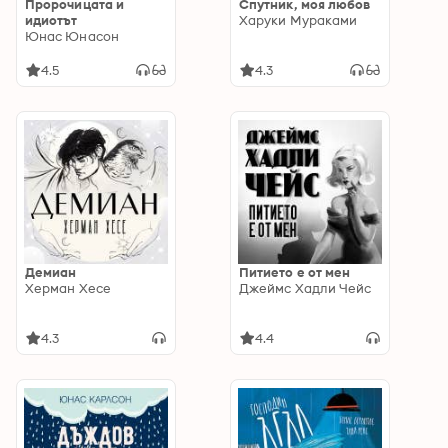
Пророчицата и
Спутник, моя любов
идиотът
Харуки Мураками
Юнас Юнасон
4.5
4.3
Демиан
Питието е от мен
Херман Хесе
Джеймс Хадли Чейс
4.3
4.4