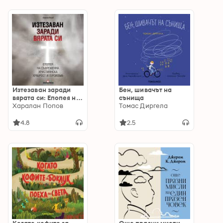
Изтезаван заради
Бен, шивачът на
вярата си: Епопея на
сънища
съвременна
Харалан Попов
Томас Диргела
християнска
храброст и героизъм
4.8
2.5