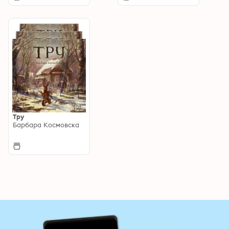
Тру
Барбара Космовска