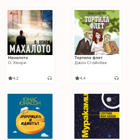
Махалото
Тортила флет
О. Хенри
Джон Стайнбек
4.2
4.4