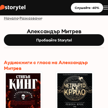
Слушайте -60%
Начало
Разказвачи
Александър Митрев
Пробвайте Storytel
Aудиокниги с гласа на Александър
Митрев