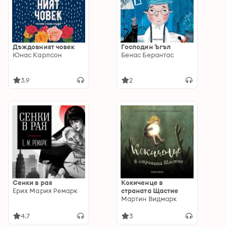
Дъждовният човек
Господин Ъгъл
Юнас Карлсон
Бенас Берантас
3.9
2
Сенки в рая
Кокиченце в
Ерих Мария Ремарк
страната Щастие
Мартин Видмарк
4.7
3