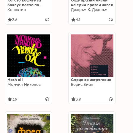
Когато кофите за
Още празни мисли
боклук поеха по
на един празен човек
света
Колектив
Джеръм К. Джеръм
3.6
4.1
Hash oil
Сърца за изтръгване
Момчил Николов
Борис Виан
3.9
3.9