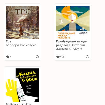
Тру
Пробуждане между
Барбара Космовска
редовете: Истории за
силата вътре в нас
Жените Survivors
5
4.3
За Камил, който