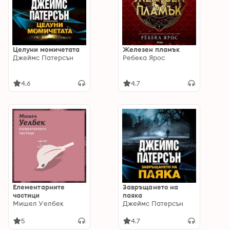
Целуни момичетата
Железен пламък
Джеймс Патерсън
Ребека Ярос
4.6
4.7
Елементарните
Завръщането на
частици
паяка
Мишел Уелбек
Джеймс Патерсън
5
4.7