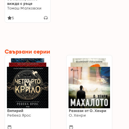
вижда с ръце
Томаш Малковски
5
Свързани серии
Емпирий
Разкази от О. Хенри
Ребека Ярос
О. Хенри