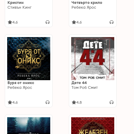
Кристин
Четвърто крило
Стивън Кинг
Ребека Ярос
4.6
4.6
Буря от оникс
Дете 44
Ребека Ярос
Том Роб Смит
4.6
4.8