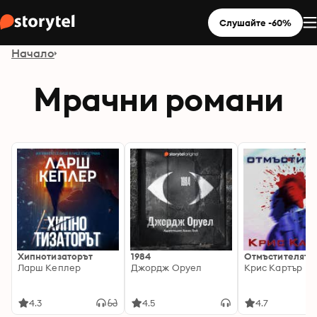
Слушайте -60%
Начало
Мрачни романи
Хипнотизаторът
1984
Отмъстителят
Ларш Кеплер
Джордж Оруел
Крис Картър
4.3
4.5
4.7