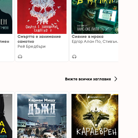
Смъртта е занимание
Сияние в мрака
Още в
лмен
самотно
Едгар Алан По, Стивън Кинг, Х. Ф. Лъвкрафт, Клайв Баркър, Стюарт О'Нан, Ханс-Оке Лиля
Джор
Рей Бредбъри
Вижте всички заглавия