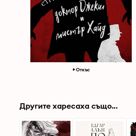
Откъс
Другите харесаха също...