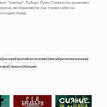
ван "трилър". Робърт Луис Стивънсън разказва 
ерени експерименти със самия себе си 
осподин Хайд.
и
Доктори
Европейска класика
Ужаси
Британски класики
атура
Страшно
Хелоуин