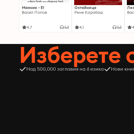
Мамник - E1
Остайница
Ле
Васил Попов
Рене Карабаш
Вас
4.7
4.1
4
Изберете 
Над 500,000 заглавия на 6 езика
Нови кни