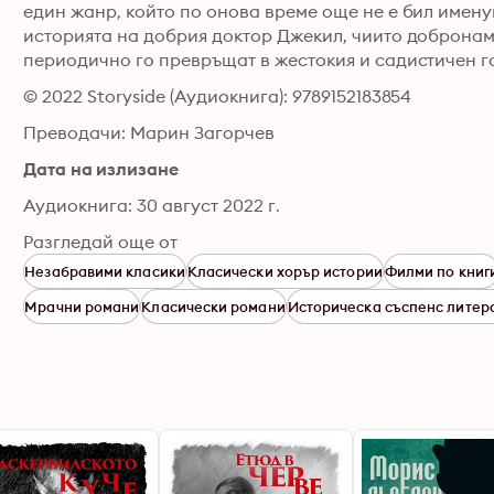
един жанр, който по онова време още не е бил имену
историята на добрия доктор Джекил, чиито добронам
периодично го превръщат в жестокия и садистичен г
© 2022 Storyside (Аудиокнига): 9789152183854
Преводачи: Марин Загорчев
Дата на излизане
Аудиокнига: 30 август 2022 г.
Разгледай още от
Незабравими класики
Класически хорър истории
Филми по книг
Мрачни романи
Класически романи
Историческа съспенс литер