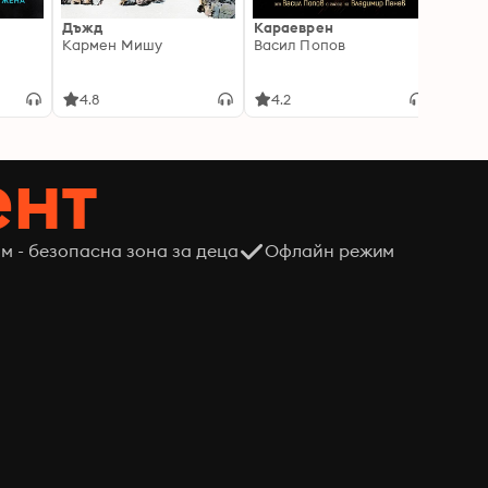
Дъжд
Караеврен
Смок
Кармен Мишу
Васил Попов
Ели Л
4.8
4.2
4.6
ент
м - безопасна зона за деца
Офлайн режим