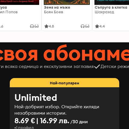
хуса
Земя на мъже
Съпруга в клетка
ил Попов
Боян Боев
Шахразад
.6
4.8
4.4
своя абонам
ги всяка седмица и ексклузивни заглавия
Детски режи
Най-популярен
Unlimited
Най-добрият избор. Открийте хиляди
незабравими истории.
8.69 € | 16.99 лв.
/30 дни
1 профил