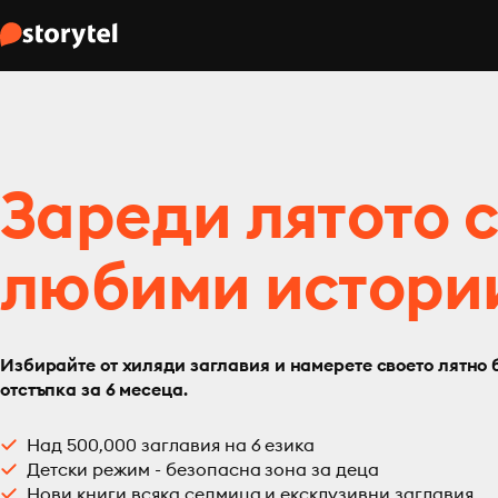
Зареди лятото 
любими истори
Избирайте от хиляди заглавия и намерете своето лятно 
отстъпка за 6 месеца.
Над 500,000 заглавия на 6 езика
Детски режим - безопасна зона за деца
Нови книги всяка седмица и ексклузивни заглавия