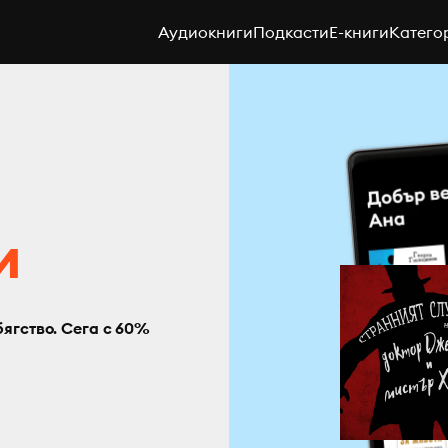
Аудиокниги
Подкасти
E-книги
Катего
с
и
бягство. Сега с 60%