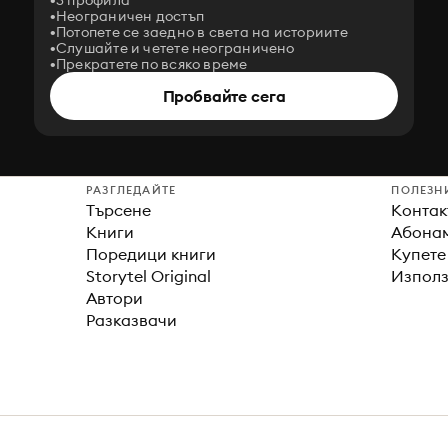
3 профила
Неограничен достъп
Потопете се заедно в света на историите
Слушайте и четете неограничено
Прекратете по всяко време
Пробвайте сега
РАЗГЛЕДАЙТЕ
ПОЛЕЗН
Търсене
Контак
Книги
Абонам
Поредици книги
Купете
Storytel Original
Използ
Автори
Разказвачи