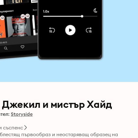
р Джекил и мистър Хайд
тел:
Storyside
и съспенс
 блестящ първообраз и неостаряващ образец на 