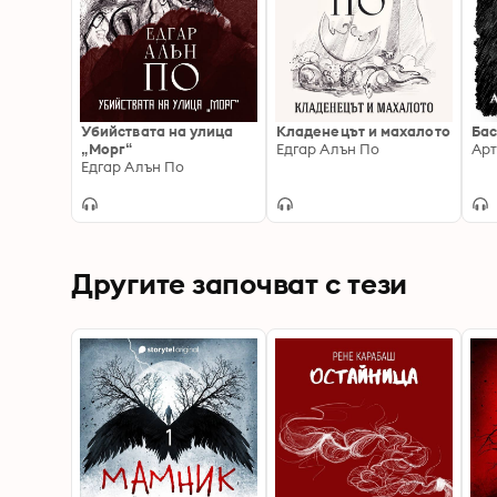
Убийствата на улица
Кладенецът и махалото
Бас
„Морг“
Едгар Алън По
Арт
Едгар Алън По
Другите започват с тези