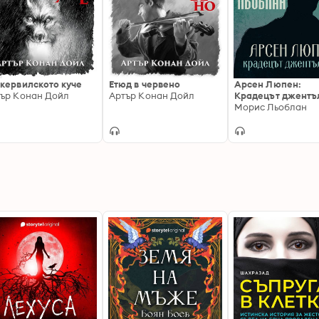
кервилското куче
Етюд в червено
Арсен Люпен:
ър Конан Дойл
Артър Конан Дойл
Крадецът джентъ
Морис Льоблан