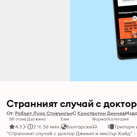
Странният случай с докто
От:
Робърт Луис Стивънсън
С
Константин Динчев
Изда
381 отзив
Дължина
Език
Формат
Категория
4.3
2 Ч. 56 мин.
Български
Трилъри 
"Странният случай с доктор Джекил и мистър Хайд" -