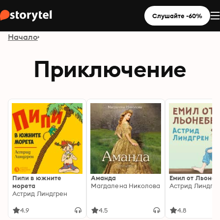
Слушайте -60%
Начало
Приключение
Пипи в южните
Аманда
Емил от Льоне
морета
Магдалена Николова
Астрид Линдгр
Астрид Линдгрен
4.9
4.5
4.8