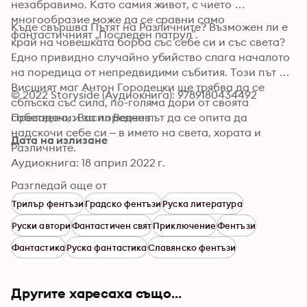
незабравимо. Като самия живот, с чието 
многоoбразие може да се сравни само 
Къде свършва Пътят на Различните? Възможен ли е 
фантастичният „Последен патрул”.
край на човешката борба със себе си и със света? 
Едно привидно случайно убийство слага началото 
на поредица от непредвидими събития. Този път 
Висшият маг Антон Городецки ще трябва да се 
© 2022 Storyside (Аудиокнига): 9789180434492
сблъска със сила, по-голяма дори от своята 
собствена, и за пореден път да се опита да 
Преводачи: Васил Велчев
надскочи себе си – в името на света, хората и 
Дата на излизане
Различните.
Аудиокнига: 18 април 2022 г.
Разгледай още от
Трилър фентъзи
Градско фентъзи
Руска литература
Руски автори
Фантастичен свят
Приключение
Фентъзи
Фантастика
Руска фантастика
Славянско фентъзи
Другите харесаха също...