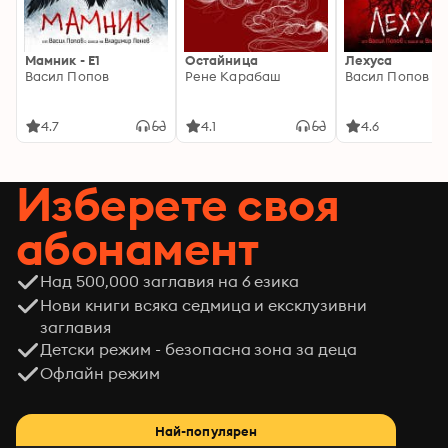
Мамник - E1
Остайница
Лехуса
Васил Попов
Рене Карабаш
Васил Попов
4.7
4.1
4.6
Изберете своя
абонамент
Над 500,000 заглавия на 6 езика
Нови книги всяка седмица и ексклузивни
заглавия
Детски режим - безопасна зона за деца
Офлайн режим
Най-популярен