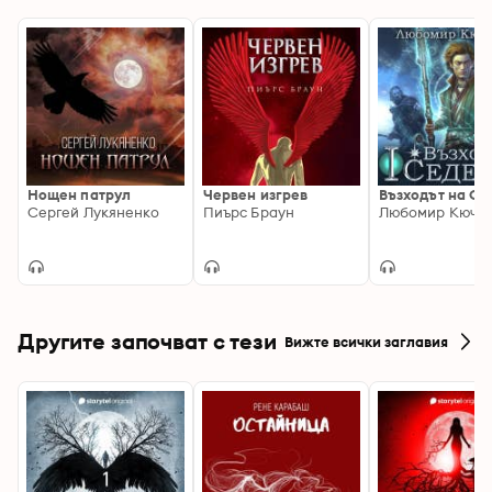
Нощен патрул
Червен изгрев
Възходът на Се
Сергей Лукяненко
Пиърс Браун
Любомир Кючу
Другите започват с тези
Вижте всички заглавия