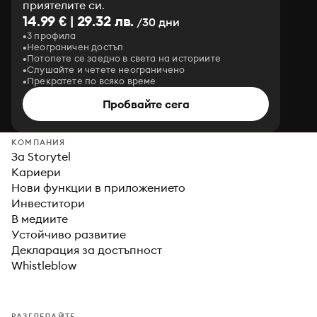
приятелите си.
14.99 € | 29.32 лв.
/30 дни
3 профила
Неограничен достъп
Потопете се заедно в света на историите
Слушайте и четете неограничено
Прекратете по всяко време
Пробвайте сега
КОМПАНИЯ
За Storytel
Кариери
Нови функции в приложението
Инвеститори
В медиите
Устойчиво развитие
Декларация за достъпност
Whistleblow
РАЗГЛЕДАЙТЕ