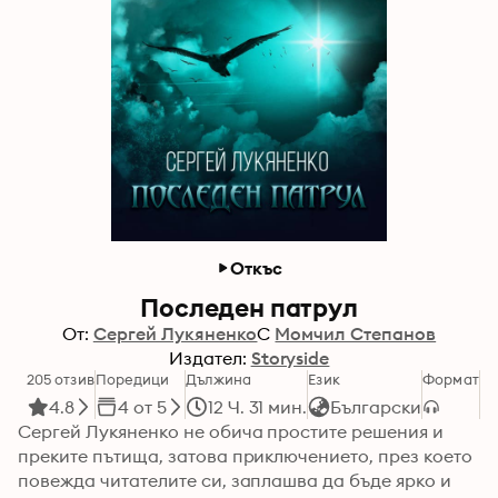
Откъс
Последен патрул
От:
Сергей Лукяненко
С
Момчил Степанов
Издател:
Storyside
205 отзив
Поредици
Дължина
Език
Формат
Ка
4.8
4 от 5
12 Ч. 31 мин.
Български
Сергей Лукяненко не обича простите решения и 
преките пътища, затова приключението, през което 
повежда читателите си, заплашва да бъде ярко и 