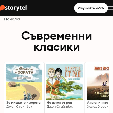
Слушайте -60%
Начало
Съвременни
класики
За мишките и хората
На изток от рая
А планините ех
Джон Стайнбек
Джон Стайнбек
Халед Хосейни