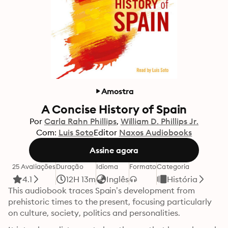
Amostra
A Concise History of Spain
Por
Carla Rahn Phillips
William D. Phillips Jr.
Com:
Luis Soto
Editor
Naxos Audiobooks
Assine agora
25 Avaliações
Duração
Idioma
Formato
Categoria
4.1
12H 13m
Inglês
História
This audiobook traces Spain’s development from 
prehistoric times to the present, focusing particularly 
on culture, society, politics and personalities. 