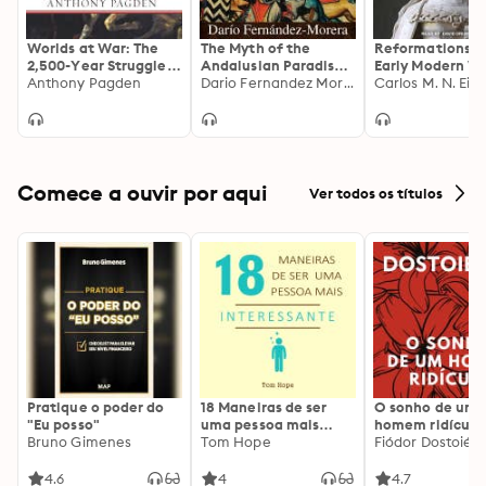
Worlds at War: The
The Myth of the
Reformations: 
2,500-Year Struggle
Andalusian Paradise:
Early Modern Wo
Between East and
Anthony Pagden
Muslims, Christians,
Dario Fernandez Morera
1450-1650
Carlos M. N. Eire
West
and Jews under
Islamic Rule in
Medieval Spain
Comece a ouvir por aqui
Ver todos os títulos
Pratique o poder do
18 Maneiras de ser
O sonho de um
"Eu posso"
uma pessoa mais
homem ridículo
Bruno Gimenes
interessante
Tom Hope
Fiódor Dostoiévs
4.6
4
4.7