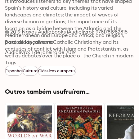
It introduces listeners to key themes that have shaped 
Spain’s history and culture, including its varied 
landscapes and climates; the impact of waves of 
diverse human migrations; the importance of its 
location as a bridge between the Atlantic and the 
© 2019 Naxos Audiobooks (Audiolivro): 9781781982815
Mediterranean and Europe and Africa; and religion, 
particularly militant Catholic Christianity and its 
Data de lançamento
centuries of conflict with Islam and Protestantism, as 
Audiolivro: 1 de janeiro de 2019
well as debates over the place of the Church in modern 
Spain.
Tags
Espanha
Cultura
Clássicos europeus
Outros também usufruíram...