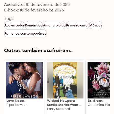
Audiolivro: 10 de fevereiro de 2023
E-book: 10 de fevereiro de 2023
Tags
Acalentador
Romântico
Amor proibido
Primeiro amor
Músicos
Romance contemporâneo
Outros também usufruíram...
Love Notes
Wicked Newport:
Dr. Grant
Piper Lawson
Sordid Stories from
Catharina Maur
the City by the Sea
Larry Stanford