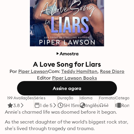
Amostra
A Love Song for Liars
Por
Piper Lawson
Com:
Teddy Hamilton
Rose Dioro
Editor
Piper Lawson Books
Assine agora
199 Avaliações
Séries
Duração
Idioma
Formato
Categori
3.8
1 de 5
5H 15m
Inglês
Roma
Annie’s charmed life was doomed before it began.
As the secret daughter of the world's biggest rock star, 
she’s lived through tragedy and trauma.