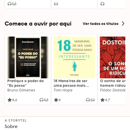
Comece a ouvir por aqui
Ver todos os títulos
Pratique o poder do
18 Maneiras de ser
O sonho de um
"Eu posso"
uma pessoa mais
homem ridículo
Bruno Gimenes
interessante
Tom Hope
Fiódor Dostoiévs
4.6
4
4.7
A STORYTEL
Sobre