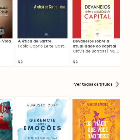
- Vida
A ética de Sartre
Devaneios sobre a
Platão
Fabio Caprio Leite Castro
atualidade do capital
Clóvis de Barros Filho, Gustavo Fernandes Dainezi
Ver todos os títulos