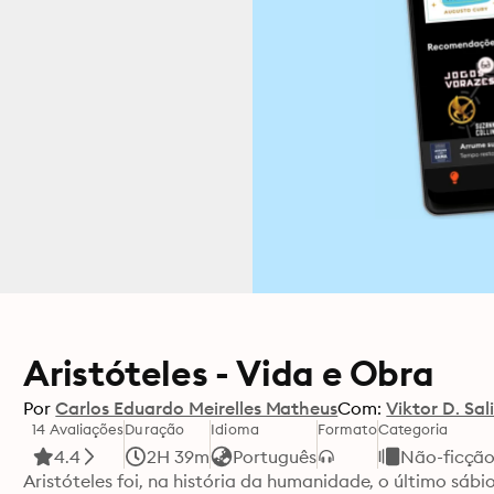
Aristóteles - Vida e Obra
Por
Carlos Eduardo Meirelles Matheus
Com:
Viktor D. Sali
14 Avaliações
Duração
Idioma
Formato
Categoria
4.4
2H 39m
Português
Não-ficçã
Aristóteles foi, na história da humanidade, o último sá