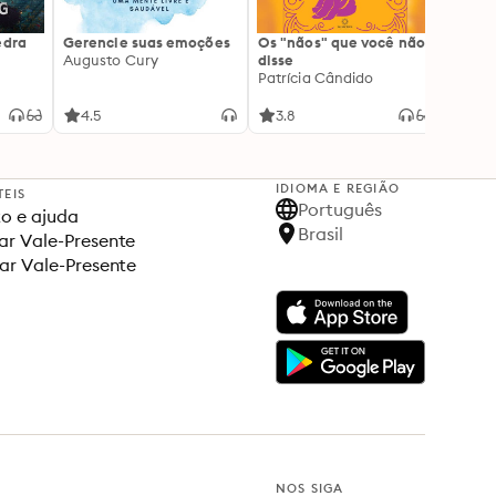
edra
Gerencie suas emoções
Os "nãos" que você não
A gen
Augusto Cury
disse
acert
Patrícia Cândido
Ana S
4.5
3.8
4.5
IDIOMA E REGIÃO
TEIS
Português
o e ajuda
Brasil
r Vale-Presente
ar Vale-Presente
NOS SIGA