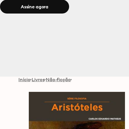
Assine agora
Início
Livros
Não-ficção