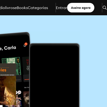
iolivros
eBooks
Categorias
Entrar
Assine agora