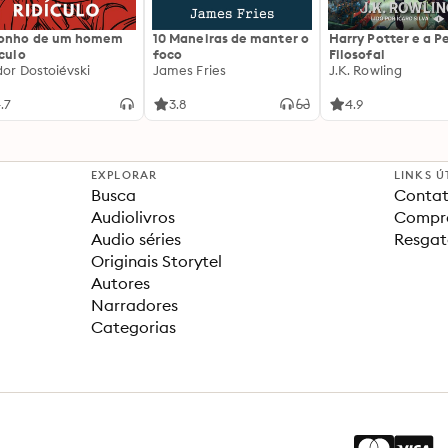
sonho de um homem
10 Maneiras de manter o
Harry Potter e a P
ículo
foco
Filosofal
dor Dostoiévski
James Fries
J.K. Rowling
.7
3.8
4.9
EXPLORAR
LINKS Ú
Busca
Contat
Audiolivros
Compra
Audio séries
Resgat
Originais Storytel
Autores
Narradores
Categorias