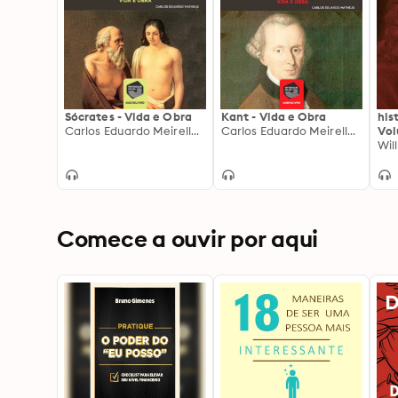
Sócrates - Vida e Obra
Kant - Vida e Obra
his
Carlos Eduardo Meirelles Matheus
Carlos Eduardo Meirelles Matheus
Vol
Vol
Wil
Vol
Comece a ouvir por aqui