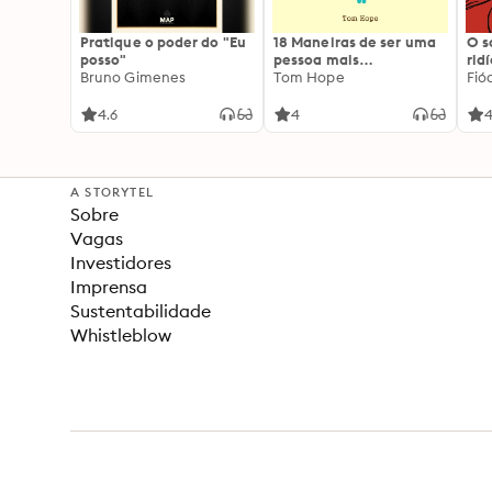
Pratique o poder do "Eu
18 Maneiras de ser uma
O 
posso"
pessoa mais
rid
Bruno Gimenes
interessante
Tom Hope
Fió
4.6
4
4
A STORYTEL
Sobre
Vagas
Investidores
Imprensa
Sustentabilidade
Whistleblow