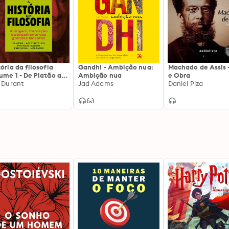
tória da filosofia
Gandhi - Ambição nua:
Machado de Assis 
ume 1 - De Platão a
Ambição nua
e Obra
taire, A: De Platão a
l Durant
Jad Adams
Daniel Piza
taire