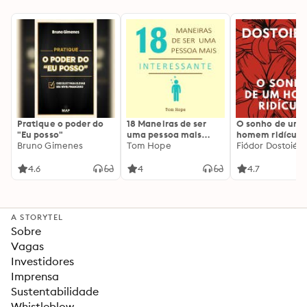
Pratique o poder do
18 Maneiras de ser
O sonho de um
"Eu posso"
uma pessoa mais
homem ridículo
Bruno Gimenes
interessante
Tom Hope
Fiódor Dostoiévs
4.6
4
4.7
A STORYTEL
Sobre
Vagas
Investidores
Imprensa
Sustentabilidade
Whistleblow