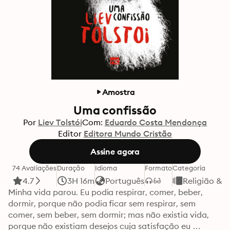
Amostra
Uma confissão
Por
Liev Tolstói
Com:
Eduardo Costa Mendonça
Editor
Editora Mundo Cristão
Assine agora
74 Avaliações
Duração
Idioma
Formato
Categoria
4.7
3H 16m
Português
Religião & E
Minha vida parou. Eu podia respirar, comer, beber, 
dormir, porque não podia ficar sem respirar, sem 
comer, sem beber, sem dormir; mas não existia vida, 
porque não existiam desejos cuja satisfação eu 