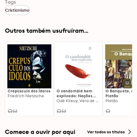
Tags
Cristianismo
Outros também usufruíram...
Crepúsculo dos Ídolos
O candomblé bem
O Banquete, de
Friedrich Nietzsche
explicado: Nações
Platão
Bantu, Iorubá e Fon
Odé Kileuy, Vera de Oxaguiã, Marcelo Barros
Platão
Comece a ouvir por aqui
Ver todos os títulos