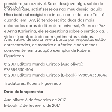
considerasse razoável. Se eu desejava algo, sabia de 
Liev Tolstói
antemão que, satisfizesse ou não meu desejo, aquilo 
não daria em nada.
Uma confissão registra a intensa crise de fé de Tolstói 
quando, em 1879, já tendo escrito duas das mais 
aclamadas obras da literatura universal, Guerra e Paz 
e Anna Kariênina, ele se questiona sobre o sentido da 
vida e é confrontado com sentimentos suicidas.
A narrativa de sua crise e a busca por respostas estão 
apresentadas, de maneira autêntica e não menos 
comovente, em tradução exemplar de Rubens 
Figueiredo.
© 2017 Editora Mundo Cristão (Audiolivro): 
9788543304106
© 2017 Editora Mundo Cristão (E-book): 9788543301846
Tradutores: Rubens Figueiredo
Data de lançamento
Audiolivro: 8 de fevereiro de 2017
E-book: 2 de fevereiro de 2017