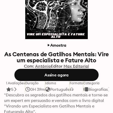
Amostra
As Centenas de Gatilhos Mentais: Vire
um especialista e Fature Alto
Com:
Antônio
Editor
Max Editorial
Assine agora
1 Avaliações
Duração
Idioma
Formato
Categoria
5
0H 39m
Português
Biografias
"Descubra os segredos dos gatilhos mentais e torne-se 
um expert em persuasão e vendas com o livro digital 
"Virando um Especialista em Gatilhos Mentais e 
Faturando Alto". 