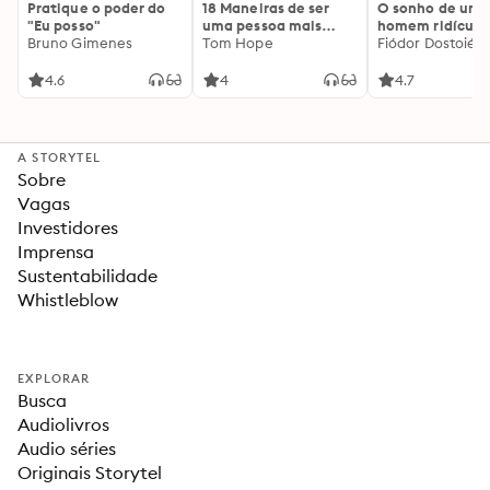
Pratique o poder do
18 Maneiras de ser
O sonho de um
"Eu posso"
uma pessoa mais
homem ridículo
Bruno Gimenes
interessante
Tom Hope
Fiódor Dostoiévs
4.6
4
4.7
A STORYTEL
Sobre
Vagas
Investidores
Imprensa
Sustentabilidade
Whistleblow
EXPLORAR
Busca
Audiolivros
Audio séries
Originais Storytel