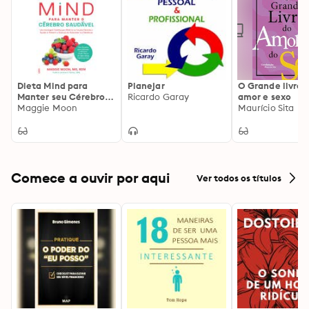
Dieta Mind para
Planejar
O Grande livro 
Manter seu Cérebro
Ricardo Garay
amor e sexo
Saudável
Maggie Moon
Maurício Sita
Comece a ouvir por aqui
Ver todos os títulos