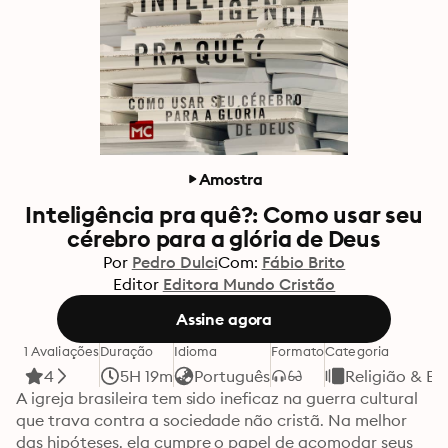
Amostra
Inteligência pra quê?: Como usar seu
cérebro para a glória de Deus
Por
Pedro Dulci
Com:
Fábio Brito
Editor
Editora Mundo Cristão
Assine agora
1 Avaliações
Duração
Idioma
Formato
Categoria
4
5H 19m
Português
Religião & Es
A igreja brasileira tem sido ineficaz na guerra cultural 
que trava contra a sociedade não cristã. Na melhor 
das hipóteses, ela cumpre o papel de acomodar seus 