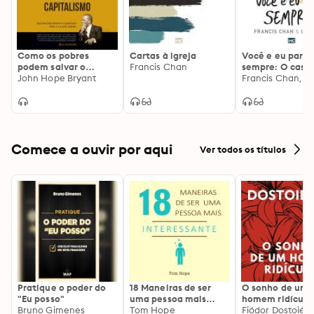
como uma convocação para levarmos a sério a 
inteligência que Deus nos deu. 

Pedro Dulci
Como os pobres
Cartas à igreja
Você e eu para
podem salvar o
Francis Chan
sempre: O cas
capitalismo:
John Hope Bryant
à luz da eterni
Reconstruindo o
caminho para a classe
média
Comece a ouvir por aqui
Ver todos os títulos
Pratique o poder do
18 Maneiras de ser
O sonho de um
"Eu posso"
uma pessoa mais
homem ridículo
Bruno Gimenes
interessante
Tom Hope
Fiódor Dostoiévs