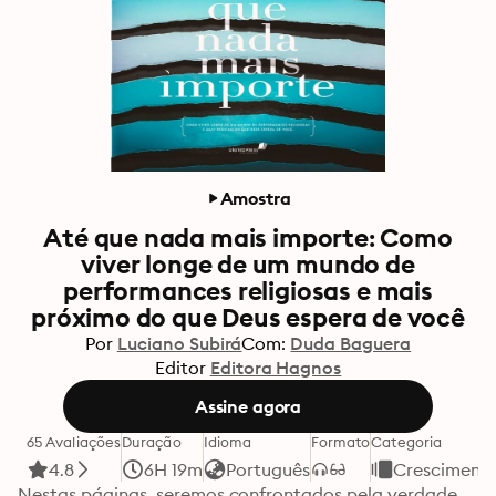
Amostra
Até que nada mais importe: Como
viver longe de um mundo de
performances religiosas e mais
próximo do que Deus espera de você
Por
Luciano Subirá
Com:
Duda Baguera
Editor
Editora Hagnos
Assine agora
65 Avaliações
Duração
Idioma
Formato
Categoria
4.8
6H 19m
Português
Crescimento
Nestas páginas, seremos confrontados pela verdade 