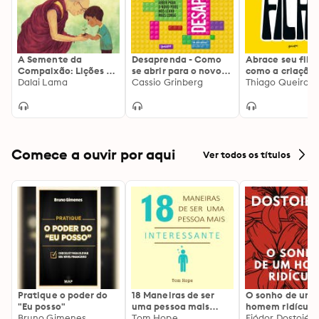
A Semente da
Desaprenda - Como
Abrace seu filho
Compaixão: Lições da
se abrir para o novo
como a criação
vida e ensinamentos
Dalai Lama
pode nos levar mais
Cassio Grinberg
afeto mudou a
Thiago Queiroz
de sua Santidade, o
longe
história de um p
Dalai Lama: Lições da
como a criação
vida e ensinamentos
afeto mudou a
de sua Santidade, o
história de um p
Dalai Lama
Comece a ouvir por aqui
Ver todos os títulos
Pratique o poder do
18 Maneiras de ser
O sonho de um
"Eu posso"
uma pessoa mais
homem ridículo
Bruno Gimenes
interessante
Tom Hope
Fiódor Dostoiévs