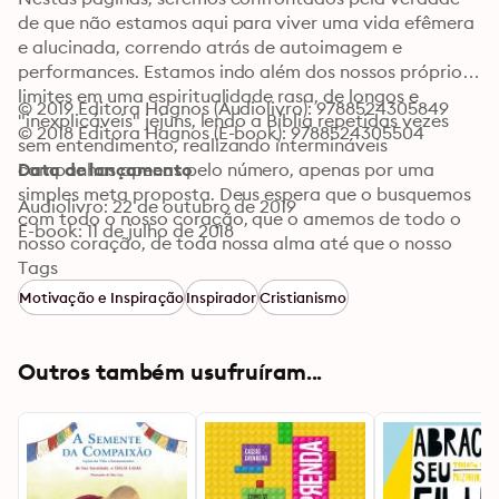
de que não estamos aqui para viver uma vida efêmera 
e alucinada, correndo atrás de autoimagem e 
performances. Estamos indo além dos nossos próprios 
limites em uma espiritualidade rasa, de longos e 
© 2019 Editora Hagnos (Audiolivro): 9788524305849
"inexplicáveis" jejuns, lendo a Bíblia repetidas vezes 
© 2018 Editora Hagnos (E-book): 9788524305504
sem entendimento, realizando intermináveis 
campanhas apenas pelo número, apenas por uma 
Data de lançamento
simples meta proposta. Deus espera que o busquemos 
Audiolivro: 22 de outubro de 2019
com todo o nosso coração, que o amemos de todo o 
E-book: 11 de julho de 2018
nosso coração, de toda nossa alma até que o nosso 
relacionamento

Tags
com ele seja a mais absoluta prioridade: Até que nada 
Motivação e Inspiração
Inspirador
Cristianismo
mais importe!
Outros também usufruíram...