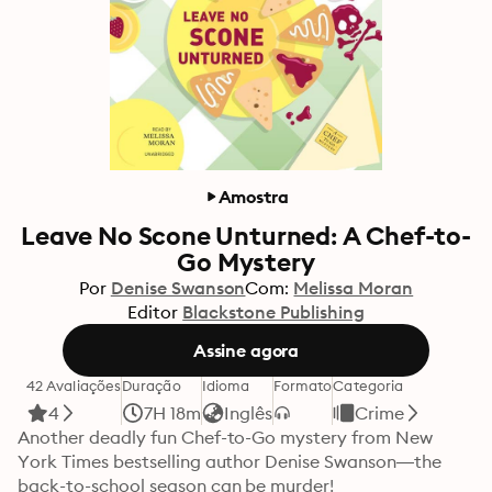
Amostra
Leave No Scone Unturned: A Chef-to-
Go Mystery
Por
Denise Swanson
Com:
Melissa Moran
Editor
Blackstone Publishing
Assine agora
42 Avaliações
Duração
Idioma
Formato
Categoria
4
7H 18m
Inglês
Crime
Another deadly fun Chef-to-Go mystery from New 
York Times bestselling author Denise Swanson—the 
back-to-school season can be murder!