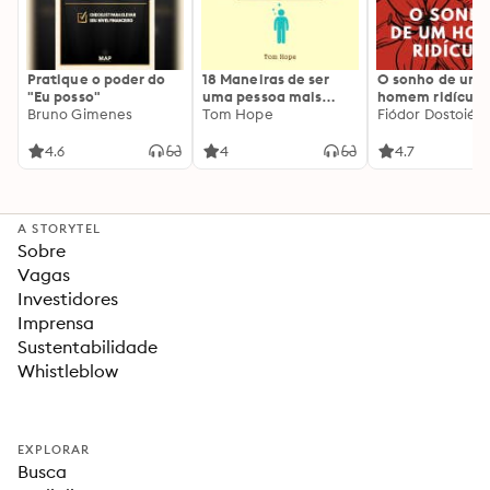
Pratique o poder do
18 Maneiras de ser
O sonho de um
"Eu posso"
uma pessoa mais
homem ridículo
Bruno Gimenes
interessante
Tom Hope
Fiódor Dostoiévs
4.6
4
4.7
A STORYTEL
Sobre
Vagas
Investidores
Imprensa
Sustentabilidade
Whistleblow
EXPLORAR
Busca