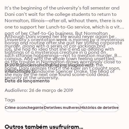
It’s the beginning of the university’s fall semester and 
Dani can’t wait for the college students to return to 
Normalton, Illinois―after all, without them, there is no 
one to support her Lunch-to-Go service, which is a vital 
part of her Chef-to-Go business. But Normalton 
Although Dani vowed her life would never again be 
University’s orientation week is marred by a mysterious 
boring and routine after she quit her stifling corporate 
murder, along with a series of car-jackings and 
job, she had no idea that she’d end up dealing with 
sightings of a mysterious creature in a pond on 
such strange happenings―not to mention murder. But 
campus. And with the whole town feeling unsettled, 
as the trouble in Normalton draws worryingly close to 
Dani finds herself dealing once again with the 
© 2019 Blackstone Publishing (Audiolivro): 
home, Dani realizes that if the killer isn’t caught soon, 
infuriatingly handsome Spencer Drake, the head of 
9781538518632
she may be the next one found scone-cold dead.
security at the university.
Data de lançamento
Audiolivro: 26 de março de 2019
Tags
Crime aconchegante
Detetives mulheres
Histórias de detetive
Outros também usufruíram...