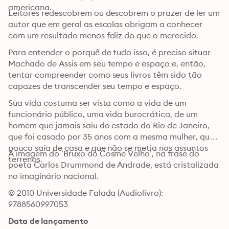
americana. 
Leitores redescobrem ou descobrem o prazer de ler um 
autor que em geral as escolas obrigam a conhecer 
com um resultado menos feliz do que o merecido. 
Para entender o porquê de tudo isso, é preciso situar 
Machado de Assis em seu tempo e espaço e, então, 
tentar compreender como seus livros têm sido tão 
capazes de transcender seu tempo e espaço. 
Sua vida costuma ser vista como a vida de um 
funcionário público, uma vida burocrática, de um 
homem que jamais saiu do estado do Rio de Janeiro, 
que foi casado por 35 anos com a mesma mulher, que 
pouco saía de casa e que não se metia nos assuntos 
A imagem do ‘Bruxo do Cosme Velho’, na frase do 
terrenos. 
poeta Carlos Drummond de Andrade, está cristalizada 
no imaginário nacional.
© 2010 Universidade Falada (Audiolivro): 
9788560997053
Data de lançamento