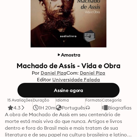
Amostra
Machado de Assis - Vida e Obra
Por
Daniel Piza
Com:
Daniel Piza
Editor
Universidade Falada
Assine agora
15 Avaliações
Duração
Idioma
Formato
Categoria
4.3
1H 20m
Português
Biografias
A obra de Machado de Assis em seu centenário de 
morte está mais viva do que nunca. Artigos e livros 
dentro e fora do Brasil mais e mais tratam de sua 
literatura e de seu papel na cultura brasileira e latino-