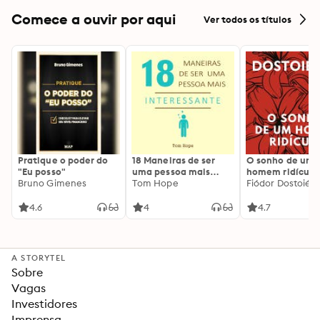
Comece a ouvir por aqui
Ver todos os títulos
Pratique o poder do
18 Maneiras de ser
O sonho de um
"Eu posso"
uma pessoa mais
homem ridículo
Bruno Gimenes
interessante
Tom Hope
Fiódor Dostoiévs
4.6
4
4.7
A STORYTEL
Sobre
Vagas
Investidores
Imprensa