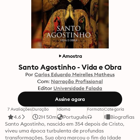
Amostra
Santo Agostinho - Vida e Obra
Por
Carlos Eduardo Meirelles Matheus
Com:
Narração Profissional
Editor
Universidade Falada
Assine agora
7 Avaliações
Duração
Idioma
Formato
Categoria
4.6
2H 50m
Português
Biografias
Santo Agostinho, nascido em 354 depois de Cristo, 
viveu uma época turbulenta de profundas 
transformações. Sua obra marcou o fim da Idade 