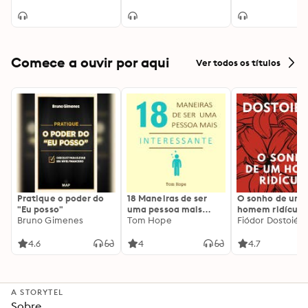
(Integral)
Comece a ouvir por aqui
Ver todos os títulos
Pratique o poder do
18 Maneiras de ser
O sonho de um
"Eu posso"
uma pessoa mais
homem ridículo
Bruno Gimenes
interessante
Tom Hope
Fiódor Dostoiévs
4.6
4
4.7
A STORYTEL
Sobre