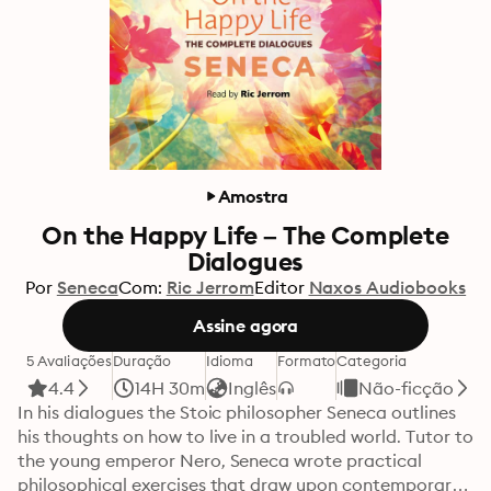
Amostra
On the Happy Life – The Complete
Dialogues
Por
Seneca
Com:
Ric Jerrom
Editor
Naxos Audiobooks
Assine agora
5 Avaliações
Duração
Idioma
Formato
Categoria
4.4
14H 30m
Inglês
Não-ficção
In his dialogues the Stoic philosopher Seneca outlines 
his thoughts on how to live in a troubled world. Tutor to 
the young emperor Nero, Seneca wrote practical 
philosophical exercises that draw upon contemporary 