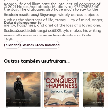
Roman life and illuminate the intellectual concerns of 
© 2021 Naxos Audiobooks (Audiolivro): 9781781983461
the day. The dialogues also have much to say to the 
modern reader, as they range widely across subjects 
Tradutores: Aubrey Stewart
such as the shortness of life, tranquillity of mind, anger, 
Data de lançamento
mercy, happiness, and grief at the loss of a loved one. 
Seneca’s accessible, aphoristic style makes his writing 
Audiolivro: 25 de março de 2021
especially attractive as an introduction to Stoic 
Tags
philosophy, and belies its reputation for austerity and 
Felicidade
Clássicos Greco-Romanos
dogmatism.
Outros também usufruíram...