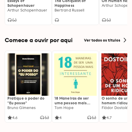
Essays of
The Conquest of
On Human Natu
Schopenhauer
Happiness
Arthur Schopen
Arthur Schopenhauer
Bertrand Russell
Comece a ouvir por aqui
Ver todos os títulos
Pratique o poder do
18 Maneiras de ser
O sonho de um
"Eu posso"
uma pessoa mais
homem ridículo
Bruno Gimenes
interessante
Tom Hope
Fiódor Dostoiévs
4.6
4
4.7