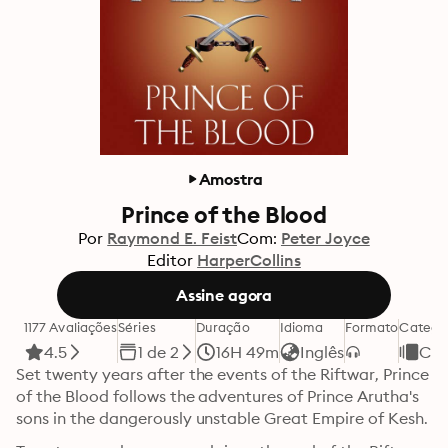
Amostra
Prince of the Blood
Por
Raymond E. Feist
Com:
Peter Joyce
Editor
HarperCollins
Assine agora
1177 Avaliações
Séries
Duração
Idioma
Formato
Catego
4.5
1 de 2
16H 49m
Inglês
Clá
Set twenty years after the events of the Riftwar, Prince 
of the Blood follows the adventures of Prince Arutha's 
sons in the dangerously unstable Great Empire of Kesh.