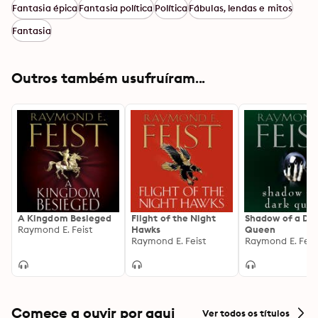
Fantasia épica
Fantasia política
Política
Fábulas, lendas e mitos
Fantasia
Outros também usufruíram...
A Kingdom Besieged
Flight of the Night
Shadow of a Da
Raymond E. Feist
Hawks
Queen
Raymond E. Feist
Raymond E. Feis
Comece a ouvir por aqui
Ver todos os títulos