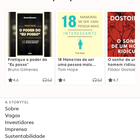
Pratique o poder do
18 Maneiras de ser
O sonho de um
"Eu posso"
uma pessoa mais
homem ridículo
Bruno Gimenes
interessante
Tom Hope
Fiódor Dostoiévs
4.6
4
4.7
A STORYTEL
Sobre
Vagas
Investidores
Imprensa
Sustentabilidade