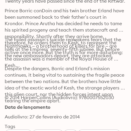
Twenty years have passed since the end of the Riftwar.
Prince Borric conDoin and his twin brother Erland have 
been summoned back to their father’s court in 
Krondor. Prince Arutha has decided he needs to tame 
his spirited progeny and teach them statecraft and 
responsibility. Shortly after they arrive home, 
The foiled assassin’s suicide reawakens fears that the 
therefore, he orders them to Kesh, to represent the 
Nighthawks – a brotherhood of killers for hire – are 
Isles at the Empress’ seventy-fifth jubilee. But before 
active once more. But the truth is far more disturbing: 
the new ambassadors depart, they are attacked.
the assassin was a member of the Royal House of 
Kesh…
Despite the dangers, Borric and Erland’s mission 
continues, it being vital to sustaining the fragile peace 
between the two nations. But the brothers have little 
idea of the exotic world of Kesh, the strange players at 
this alien court, nor the hidden forces intent upon 
© 2014 HarperCollins (Audiolivro): 9780007552030
tearing the empire apart.
Data de lançamento
Audiolivro: 27 de fevereiro de 2014
Tags