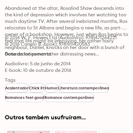
Abandoned at the altar, Rosalind Shaw descends into 
the kind of depression which involves her watching too 
much daytime TV. After several inebriated months, Ros 
relocates to St Albans and begins a new life, as part-
owner of a bookshop. However, just when Ros begins to 
© 2014 W. F. Howes Ltd (Audiolivro): 9781471264221
feel that life might be improving, her rather hairy 
© 2016 Canelo (E-book): 9781911420583
neighbour, Daniel, knocks on her door with a bunch of 
flowers and some rather distressing news...
Data de lançamento
Audiolivro: 5 de junho de 2014
E-book: 10 de outubro de 2016
Tags
Acalentador
Chick lit
Humor
Literatura contemporânea
Romances feel-good
Romance contemporâneo
Outros também usufruíram...