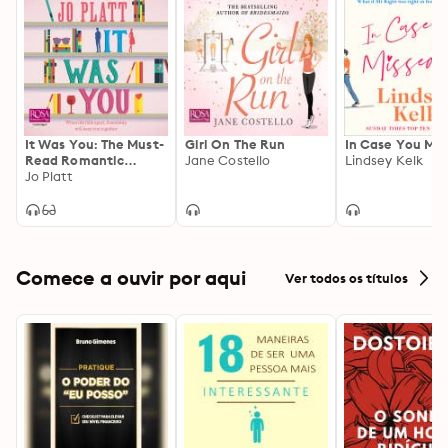
It Was You: The Must-
Girl On The Run
In Case You Mis
Read Romantic
Jane Costello
Lindsey Kelk
Comedy
Jo Platt
Comece a ouvir por aqui
Ver todos os títulos