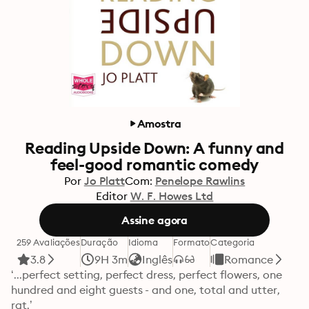
Amostra
Reading Upside Down: A funny and
feel-good romantic comedy
Por
Jo Platt
Com:
Penelope Rawlins
Editor
W. F. Howes Ltd
Assine agora
259 Avaliações
Duração
Idioma
Formato
Categoria
3.8
9H 3m
Inglês
Romance
‘...perfect setting, perfect dress, perfect flowers, one 
hundred and eight guests - and one, total and utter, 
rat.’