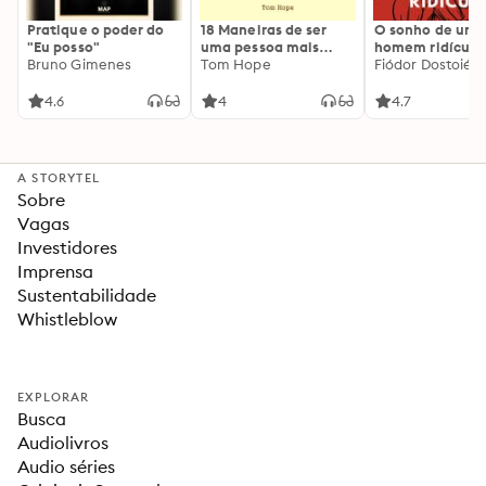
Pratique o poder do
18 Maneiras de ser
O sonho de um
"Eu posso"
uma pessoa mais
homem ridículo
Bruno Gimenes
interessante
Tom Hope
Fiódor Dostoiévs
4.6
4
4.7
A STORYTEL
Sobre
Vagas
Investidores
Imprensa
Sustentabilidade
Whistleblow
EXPLORAR
Busca
Audiolivros
Audio séries