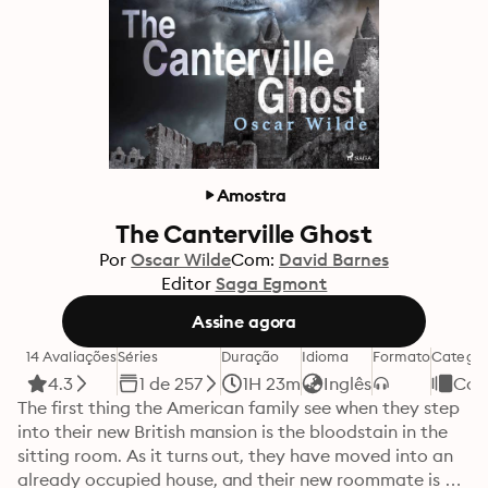
Amostra
The Canterville Ghost
Por
Oscar Wilde
Com:
David Barnes
Editor
Saga Egmont
Assine agora
14 Avaliações
Séries
Duração
Idioma
Formato
Categor
4.3
1 de 257
1H 23m
Inglês
Con
The first thing the American family see when they step 
into their new British mansion is the bloodstain in the 
sitting room. As it turns out, they have moved into an 
already occupied house, and their new roommate is a 