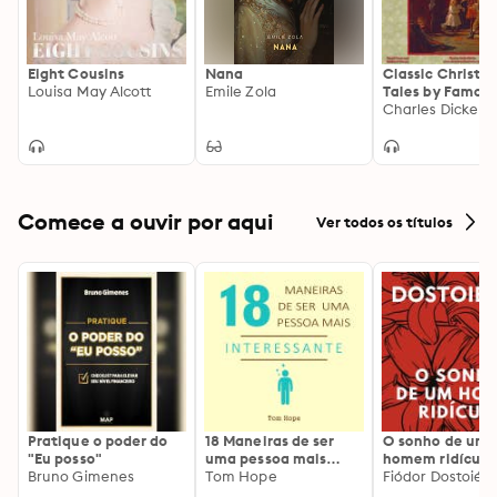
Eight Cousins
Nana
Classic Christm
Louisa May Alcott
Emile Zola
Tales by Famou
Authors, Vol. 1
Comece a ouvir por aqui
Ver todos os títulos
Pratique o poder do
18 Maneiras de ser
O sonho de um
"Eu posso"
uma pessoa mais
homem ridículo
Bruno Gimenes
interessante
Tom Hope
Fiódor Dostoiévs