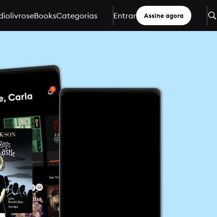
iolivros
eBooks
Categorias
Entrar
Assine agora