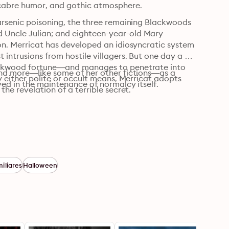
acabre humor, and gothic atmosphere.
 arsenic poisoning, the three remaining Blackwoods
 Uncle Julian; and eighteen-year-old Mary 
on. Merricat has developed an idiosyncratic system 
intrusions from hostile villagers. But one day a 
lackwood fortune—and manages to penetrate into 
and more—like some of her other fictions—as a 
y either polite or occult means, Merricat adopts 
lved in the maintenance of normalcy itself.
the revelation of a terrible secret.
iliares
Halloween