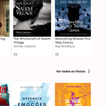
ding
The Witchcraft of Salem
Something Wicked This
Horro
Village
Way Comes
Grady
Shirley Jackson
Ray Bradbury
Ver todos os títulos