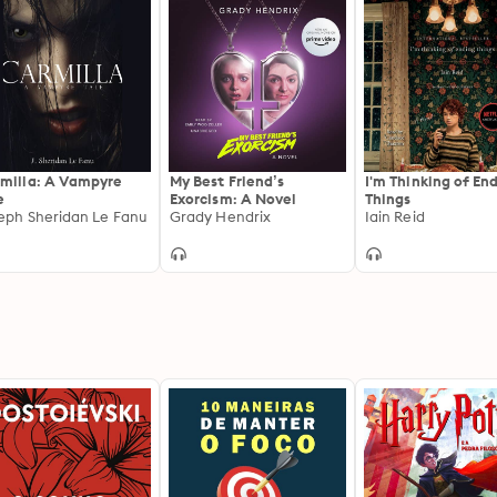
milla: A Vampyre
My Best Friend’s
I'm Thinking of En
e
Exorcism: A Novel
Things
eph Sheridan Le Fanu
Grady Hendrix
Iain Reid