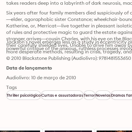
takes readers deep into a labyrinth of dark neurosis, m
Six years after four family members died suspiciously of
—elder, agoraphobic sister Constance; wheelchair-bound
Katherine, or, Merricat—live together in pleasant isolati
of rules and protective magic to guard the estate against 
stranger arrives—cousin Charles, with his eye on the B
Jackson’s novel emerges less as a study in eccentricity 
their carefully shielded lives. Unable to drive him away b
powerful critique of the anxious, ruthless processes invo
more desperate methods, resulting in crisis, tragedy, and 
© 2010 Blackstone Publishing (Audiolivro): 9781481553650
Data de lançamento
Audiolivro: 10 de março de 2010
Tags
Thriller psicológico
Curtas e assustadoras
Terror
Novelas
Dramas fam