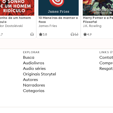
sonho de um homem
10 Maneiras de manter o
Harry Potter e a P
ículo
foco
Filosofal
dor Dostoiévski
James Fries
J.K. Rowling
.7
3.8
4.9
EXPLORAR
LINKS Ú
Busca
Contat
Audiolivros
Compra
Audio séries
Resgat
Originais Storytel
Autores
Narradores
Categorias