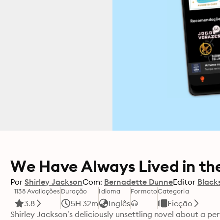
We Have Always Lived in th
Por
Shirley Jackson
Com:
Bernadette Dunne
Editor
Black
1138 Avaliações
Duração
Idioma
Formato
Categoria
3.8
5H 32m
Inglês
Ficção
Shirley Jackson’s deliciously unsettling novel about a per