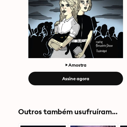
Amostra
Assine agora
Outros também usufruíram...