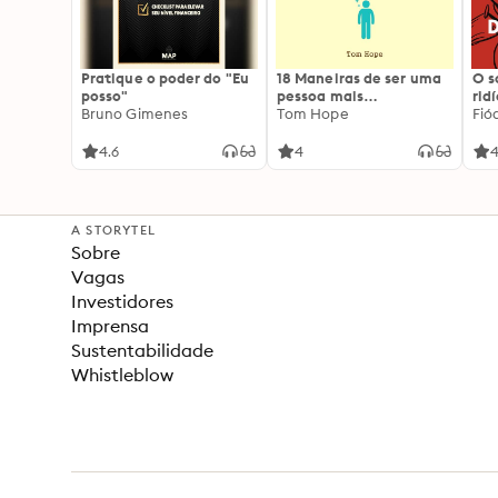
Pratique o poder do "Eu
18 Maneiras de ser uma
O 
posso"
pessoa mais
rid
Bruno Gimenes
interessante
Tom Hope
Fió
4.6
4
4
A STORYTEL
Sobre
Vagas
Investidores
Imprensa
Sustentabilidade
Whistleblow