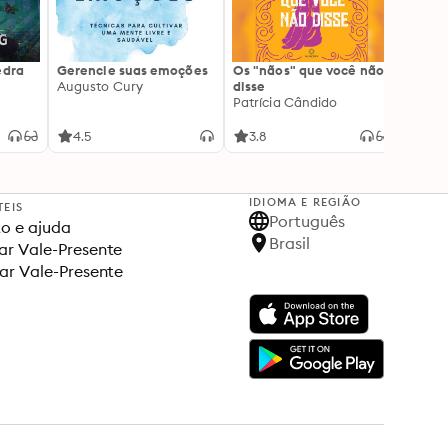
edra
Gerencie suas emoções
Os "nãos" que você não
A gen
Augusto Cury
disse
acert
Patrícia Cândido
Ana S
4.5
3.8
4.5
IDIOMA E REGIÃO
TEIS
Português
o e ajuda
Brasil
r Vale-Presente
ar Vale-Presente