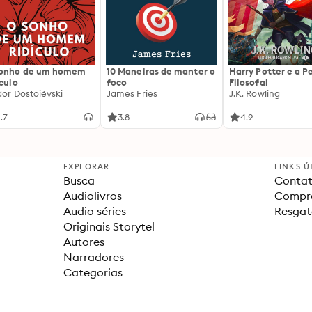
sonho de um homem
10 Maneiras de manter o
Harry Potter e a P
ículo
foco
Filosofal
dor Dostoiévski
James Fries
J.K. Rowling
.7
3.8
4.9
EXPLORAR
LINKS Ú
Busca
Contat
Audiolivros
Compra
Audio séries
Resgat
Originais Storytel
Autores
Narradores
Categorias