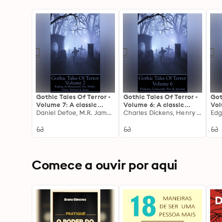
Gothic Tales Of Terror -
Gothic Tales Of Terror -
Got
Volume 7: A classic
Volume 6: A classic
Vol
collection of Gothic
Daniel Defoe, M.R. James, Arnold Bennett
collection of Gothic
Charles Dickens, Henry James, Edgar Allan Poe
col
stories. In this volume
stories. In this volume
sto
we have Kipling, de
we have Dickens,
we 
Maupassant, Poe,
Lovecraft, Poe & Jerome
Jam
Nesbit, Defoe, Bennett
& James
Comece a ouvir por aqui