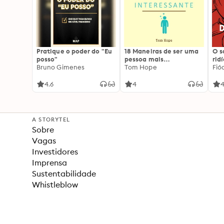
Pratique o poder do "Eu
18 Maneiras de ser uma
O 
posso"
pessoa mais
rid
Bruno Gimenes
interessante
Tom Hope
Fió
4.6
4
4
A STORYTEL
Sobre
Vagas
Investidores
Imprensa
Sustentabilidade
Whistleblow