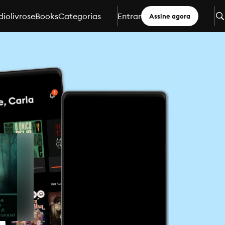
iolivros
eBooks
Categorias
Entrar
Assine agora