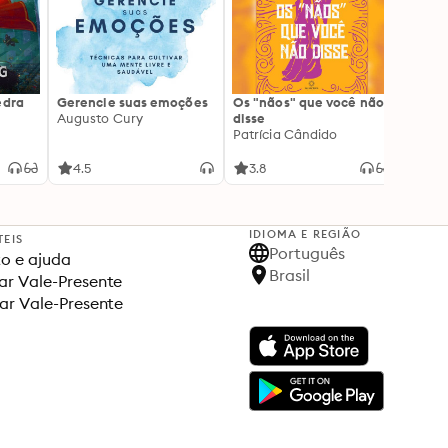
edra
Gerencie suas emoções
Os "nãos" que você não
A gen
Augusto Cury
disse
acert
Patrícia Cândido
Ana S
4.5
3.8
4.5
IDIOMA E REGIÃO
TEIS
Português
o e ajuda
Brasil
r Vale-Presente
ar Vale-Presente