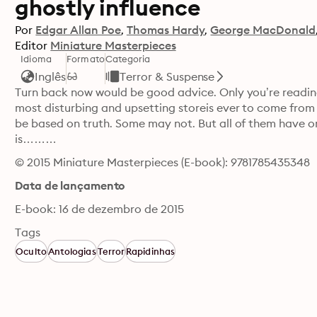
ghostly influence
Por
Edgar Allan Poe
Thomas Hardy
George MacDonald
Editor
Miniature Masterpieces
Idioma
Formato
Categoria
Inglês
Terror & Suspense
Turn back now would be good advice. Only you’re reading 
most disturbing and upsetting storeis ever to come from
be based on truth. Some may not. But all of them have o
is………
© 2015 Miniature Masterpieces (E-book): 9781785435348
Data de lançamento
E-book: 16 de dezembro de 2015
Tags
Oculto
Antologias
Terror
Rapidinhas