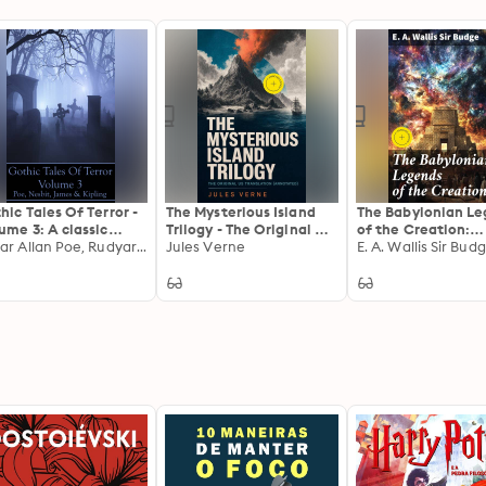
hic Tales Of Terror -
The Mysterious Island
The Babylonian L
ume 3: A classic
Trilogy - The Original US
of the Creation:
lection of Gothic
Edgar Allan Poe, Rudyard Kipling, M.R. James
Translation
Jules Verne
Enriched edition.
E. A. Wallis Sir Bud
ries. In this volume
(Annotated): Enriched
Unraveling Ancien
have Poe, Nesbit,
Edition. Shipwrecked in
Mesopotamian Cr
es & Kipling
the Air + The Abandoned
Myths
+ The Secret of the
Island