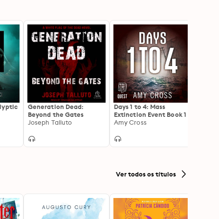
lyptic
Generation Dead:
Days 1 to 4: Mass
Fall f
Beyond the Gates
Extinction Event Book 1
Bob H
Joseph Talluto
Amy Cross
Ver todos os títulos