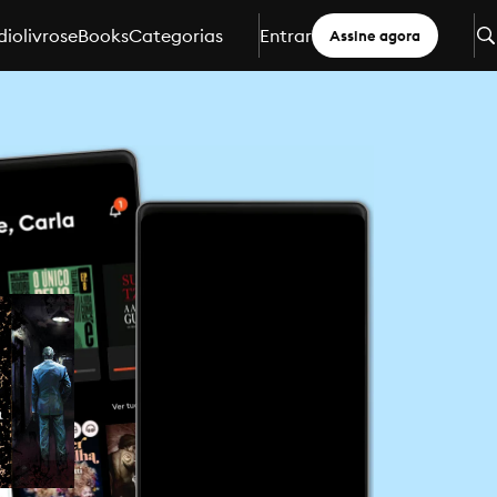
iolivros
eBooks
Categorias
Entrar
Assine agora