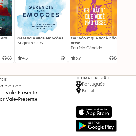
edra
Gerencie suas emoções
Os "nãos" que você não
A gen
Augusto Cury
disse
acert
Patrícia Cândido
Ana S
4.5
3.9
4.5
IDIOMA E REGIÃO
TEIS
Português
o e ajuda
Brasil
r Vale-Presente
ar Vale-Presente