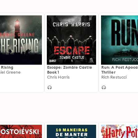
 Rising
Escape: Zombie Castle
Run: A Post Apoca
iel Greene
Book 1
Thriller
Chris Harris
Rich Restucci