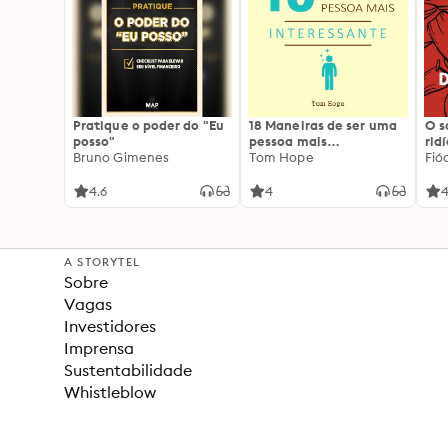
Pratique o poder do "Eu
18 Maneiras de ser uma
O 
posso"
pessoa mais
rid
Bruno Gimenes
interessante
Tom Hope
Fió
4.6
4
4
A STORYTEL
Sobre
Vagas
Investidores
Imprensa
Sustentabilidade
Whistleblow