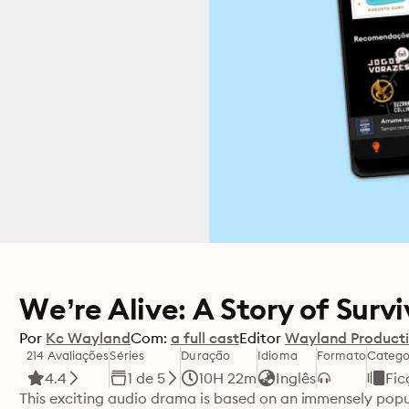
We’re Alive: A Story of Survi
Por
Kc Wayland
Com:
a full cast
Editor
Wayland Product
214 Avaliações
Séries
Duração
Idioma
Formato
Catego
4.4
1 de 5
10H 22m
Inglês
Fic
This exciting audio drama is based on an immensely popu