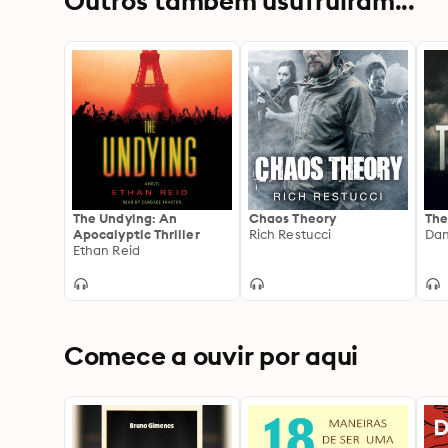
Outros também usufruíram...
The Undying: An
Chaos Theory
The
Apocalyptic Thriller
Rich Restucci
Dan
Ethan Reid
Comece a ouvir por aqui