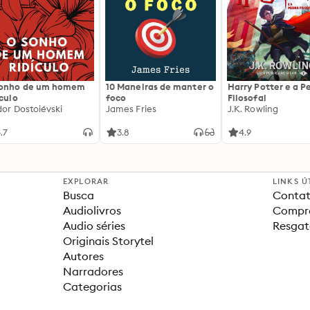
sonho de um homem
10 Maneiras de manter o
Harry Potter e a P
ículo
foco
Filosofal
dor Dostoiévski
James Fries
J.K. Rowling
.7
3.8
4.9
EXPLORAR
LINKS Ú
Busca
Contat
Audiolivros
Compra
Audio séries
Resgat
Originais Storytel
Autores
Narradores
Categorias