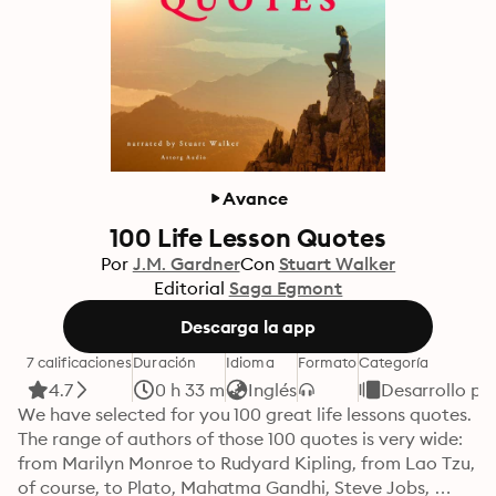
Avance
100 Life Lesson Quotes
Por
J.M. Gardner
Con
Stuart Walker
Editorial
Saga Egmont
Descarga la app
7 calificaciones
Duración
Idioma
Formato
Categoría
4.7
0 h 33 m
Inglés
Desarrollo pe
We have selected for you 100 great life lessons quotes. 
The range of authors of those 100 quotes is very wide: 
from Marilyn Monroe to Rudyard Kipling, from Lao Tzu, 
of course, to Plato, Mahatma Gandhi, Steve Jobs, 