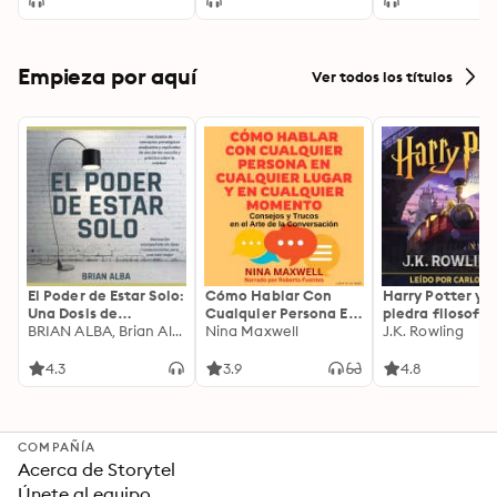
Empieza por aquí
Ver todos los títulos
El Poder de Estar Solo:
Cómo Hablar Con
Harry Potter y l
Una Dosis de
Cualquier Persona En
piedra filosofal
Motivación
BRIAN ALBA, Brian Alba
Cualquier Lugar Y En
Nina Maxwell
J.K. Rowling
Acompañada de
Cualquier Momento
Ideas Revolucionarias
4.3
3.9
4.8
Para una Vida Mejor
COMPAÑÍA
Acerca de Storytel
Únete al equipo