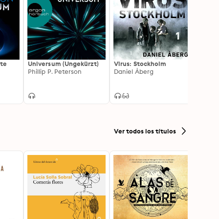
te
Universum (Ungekürzt)
Virus: Stockholm
Schön
Phillip P. Peterson
Daniel Åberg
(Unge
Andre
Ver todos los títulos