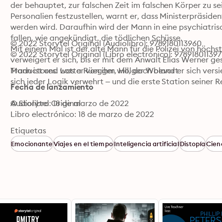
der behauptet, zur falschen Zeit im falschen Körper zu s
Personalien festzustellen, warnt er, dass Ministerpräsid
werden wird. Daraufhin wird der Mann in eine psychiatris
fallen, wie angekündigt, die tödlichen Schüsse. 

© 2022 Storytel Original (Audiolibro): 9789180113960
Mit einem Mal ist der alte Mann für die Polizei von höchst
© 2022 Storytel Original (Libro electrónico): 978918011397
verweigert er sich, bis er mit dem Anwalt Elias Werner ge
Mann ist und was er von ihm will, doch bevor er sich versi
Traductores: Lotta Rüegger, Holger Wolandt
sich jeder Logik verwehrt – und die erste Station seiner Re
Fecha de lanzamiento
© Storytel Original
Audiolibro: 18 de marzo de 2022
Libro electrónico: 18 de marzo de 2022
Etiquetas
Emocionante
Viajes en el tiempo
Inteligencia artificial
Distopía
Cienc