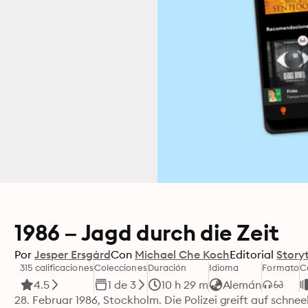
1986 – Jagd durch die Zeit
Por
Jesper Ersgård
Con
Michael Che Koch
Editorial
Storyt
315 calificaciones
Colecciones
Duración
Idioma
Formato
C
4.5
1 de 3
10 h 29 m
Alemán
28. Februar 1986, Stockholm. Die Polizei greift auf schne