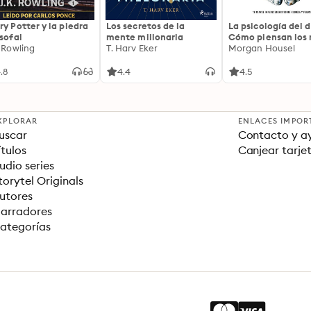
ry Potter y la piedra
Los secretos de la
La psicología del d
osofal
mente millonaria
Cómo piensan los r
. Rowling
T. Harv Eker
18 claves imperec
Morgan Housel
sobre riqueza y fe
.8
4.4
4.5
XPLORAR
ENLACES IMPOR
uscar
Contacto y a
ítulos
Canjear tarje
udio series
torytel Originals
utores
arradores
ategorías