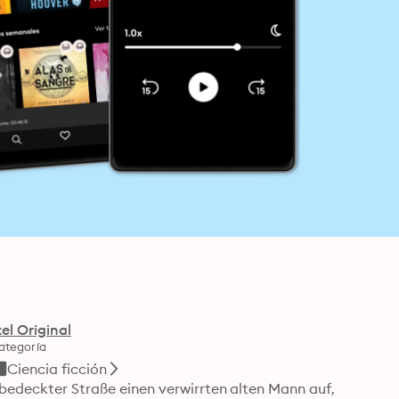
el Original
ategoría
Ciencia ficción
ebedeckter Straße einen verwirrten alten Mann auf, 