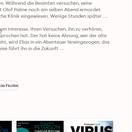
ein. Während die Beamten versuchen, seine 
ent Olof Palme noch am selben Abend ermordet 
che Klinik eingewiesen. Wenige Stunden später 
em Interesse. Ihren Versuchen, ihn zu verhören, 
7
sprochen hat. Der hat keine Ahnung, wer der alte 
eht, wird Elias in ein Abenteuer hineingezogen, das 
ise führt ihn in die Zukunft … 

ia Ficción