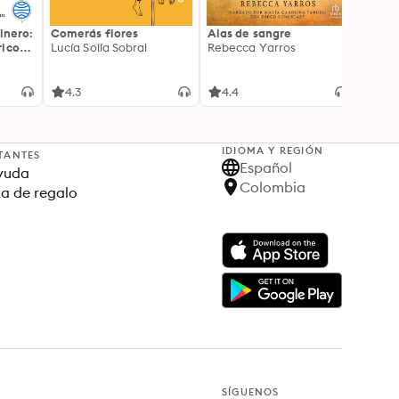
inero:
Comerás flores
Alas de sangre
Harry 
icos:
Lucía Solla Sobral
Rebecca Yarros
prisi
ederas
J.K. R
licidad
4.3
4.4
4.9
IDIOMA Y REGIÓN
TANTES
Español
yuda
Colombia
ta de regalo
SÍGUENOS