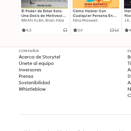
El Poder de Estar Solo:
Cómo Hablar Con
Har
Una Dosis de Motivación
Cualquier Persona En
fil
Acompañada de Ideas
BRIAN ALBA, Brian Alba
Cualquier Lugar Y En
Nina Maxwell
J.K
Revolucionarias Para
Cualquier Momento
una Vida Mejor
4.3
3.9
4
COMPAÑÍA
E
Acerca de Storytel
B
Únete al equipo
T
Inversores
A
Prensa
S
Sostenibilidad
A
Whistleblow
N
C