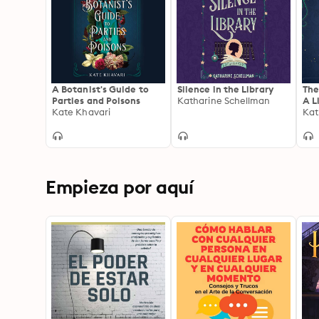
A Botanist's Guide to
Silence in the Library
The
Parties and Poisons
Katharine Schellman
A L
Kate Khavari
Kat
Empieza por aquí