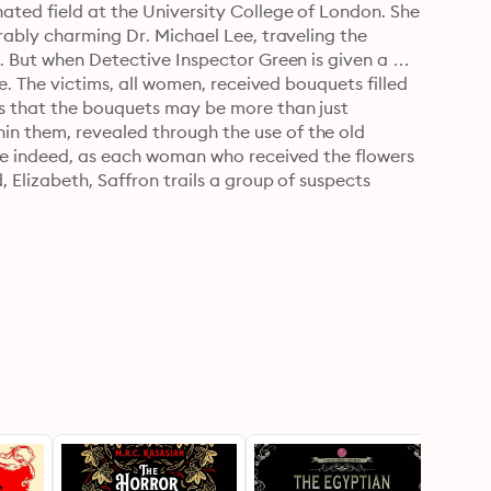
ated field at the University College of London. She 
rably charming Dr. Michael Lee, traveling the 
. But when Detective Inspector Green is given a 
e. The victims, all women, received bouquets filled 
s that the bouquets may be more than just 
 them, revealed through the use of the old 
age indeed, as each woman who received the flowers 
 Elizabeth, Saffron trails a group of suspects 
ittering theatre, delving deeper into a part of 
 be able to catch the killer before they send their 
f her own?