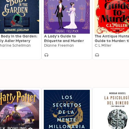
 Body in the Garden:
A Lady's Guide to
The Antique Hunte
ily Adler Mystery
Etiquette and Murder
Guide to Murder: 
harine Schellman
Dianne Freeman
highly anticipated
C L Miller
novel for fans of 
Antiques Roadsh