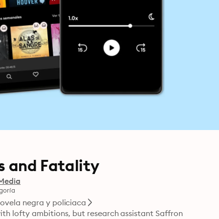
s and Fatality
Media
goría
ovela negra y policiaca
ith lofty ambitions, but research assistant Saffron 