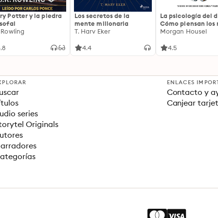
ry Potter y la piedra
Los secretos de la
La psicología del d
osofal
mente millonaria
Cómo piensan los r
. Rowling
T. Harv Eker
18 claves imperec
Morgan Housel
sobre riqueza y fe
.8
4.4
4.5
XPLORAR
ENLACES IMPOR
uscar
Contacto y a
ítulos
Canjear tarje
udio series
torytel Originals
utores
arradores
ategorías