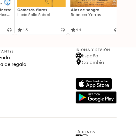
inero:
Comerás flores
Alas de sangre
Harry 
icos:
Lucía Solla Sobral
Rebecca Yarros
prisi
ederas
J.K. R
licidad
4.3
4.4
4.9
IDIOMA Y REGIÓN
TANTES
Español
yuda
Colombia
ta de regalo
SÍGUENOS