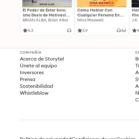
El Poder de Estar Solo:
Cómo Hablar Con
Har
Una Dosis de Motivación
Cualquier Persona En
fil
Acompañada de Ideas
BRIAN ALBA, Brian Alba
Cualquier Lugar Y En
Nina Maxwell
J.K
Revolucionarias Para
Cualquier Momento
una Vida Mejor
4.3
3.9
4
COMPAÑÍA
E
Acerca de Storytel
B
Únete al equipo
T
Inversores
A
Prensa
S
Sostenibilidad
A
Whistleblow
N
C
Política de privacidad
Condiciones de uso
Cookies