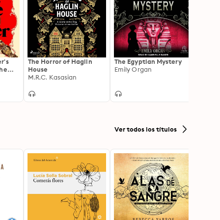
r's
The Horror of Haglin
The Egyptian Mystery
A Fro
the
House
Emily Organ
Poppy
 crime
M.R.C. Kasasian
Invest
Fiona 
the
ow
Ver todos los títulos