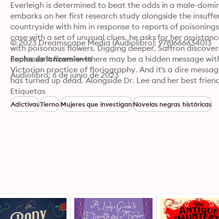
Everleigh is determined to beat the odds in a male-domin
embarks on her first research study alongside the insuffe
countryside with him in response to reports of poisonings
case with a set of unusual clues, he asks for her assistanc
© 2023 Dreamscape Media (Audiolibro): 9781666634013
with poisonous flowers. Digging deeper, Saffron discover
unpleasant flowers—there may be a hidden message within
Fecha de lanzamiento
Victorian practice of floriography. And it's a dire mess
Audiolibro: 6 de junio de 2023
has turned up dead. Alongside Dr. Lee and her best friend,
through a dark jazz club, a lavish country estate, and a gl
Etiquetas
society she thought she’d left behind forever. Will Saffron
Adictivas
Tierno
Mujeres que investigan
Novelas negras históricas
next bouquet, or will she find herself with fatal flowers o