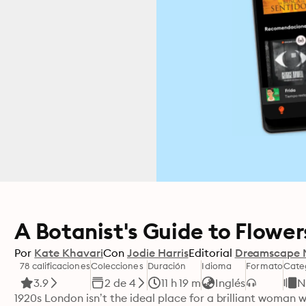
A Botanist's Guide to Flower
Por
Kate Khavari
Con
Jodie Harris
Editorial
Dreamscape 
78 calificaciones
Colecciones
Duración
Idioma
Formato
Cate
3.9
2 de 4
11 h 19 m
Inglés
N
1920s London isn’t the ideal place for a brilliant woman w