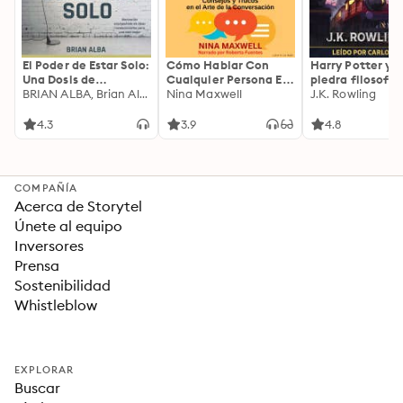
El Poder de Estar Solo:
Cómo Hablar Con
Harry Potter y l
Una Dosis de
Cualquier Persona En
piedra filosofal
Motivación
BRIAN ALBA, Brian Alba
Cualquier Lugar Y En
Nina Maxwell
J.K. Rowling
Acompañada de
Cualquier Momento
Ideas Revolucionarias
4.3
3.9
4.8
Para una Vida Mejor
COMPAÑÍA
Acerca de Storytel
Únete al equipo
Inversores
Prensa
Sostenibilidad
Whistleblow
EXPLORAR
Buscar