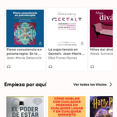
Plena consciencia en
La experiencia en
Mitos del diván
psicoterapia: En la
Gestalt: Jean-Marie
Alexis Schreck S
relación paciente-
Jean-Marie Delacroix
Delacroix, Carmen
Elba Flores Nunez
psicoterapeuta.
Vázquez, Jean-Marie
Influencias de
Robine, Ruella Frank
América Latina (The
Simplicity Parenting
Approach to Warm,
Firm, and Calm
Empieza por aquí
Ver todos los títulos
Guidance- From
Toddlers to Teens )