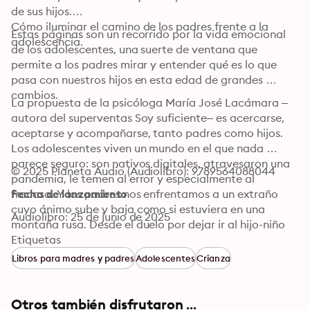
de sus hijos.

Cómo iluminar el camino de los padres frente a la 
Estas páginas son un recorrido por la vida emocional 
adolescencia.
de los adolescentes, una suerte de ventana que 
permite a los padres mirar y entender qué es lo que 
pasa con nuestros hijos en esta edad de grandes 
cambios.
La propuesta de la psicóloga María José Lacámara –
autora del superventas Soy suficiente– es acercarse, 
aceptarse y acompañarse, tanto padres como hijos. 
Los adolescentes viven un mundo en el que nada 
parece seguro: son nativos digitales, atravesaron una 
© 2025 Planeta Audio (Audiolibro): 9789564088044
pandemia, le temen al error y especialmente al 
fracaso. Y los padres nos enfrentamos a un extraño 
Fecha de lanzamiento
cuyo ánimo sube y baja como si estuviera en una 
Audiolibro: 25 de junio de 2025
montaña rusa. Desde el duelo por dejar ir al hijo-niño 
que fue hasta la construcción de una relación sana y 
Etiquetas
nutritiva, este libro entrega los puntos clave para 
Libros para madres y padres
Adolescentes
Crianza
abrazar la adolescencia desde la familia y en el amor.
Otros también disfrutaron ...