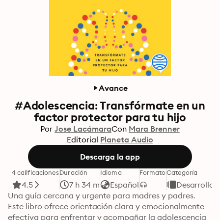
Avance
#Adolescencia: Transfórmate en un
factor protector para tu hijo
Por
Jose Lacámara
Con
Mara Brenner
Editorial
Planeta Audio
Descarga la app
4 calificaciones
Duración
Idioma
Formato
Categoría
4.5
7 h 34 m
Español
Desarrollo 
Una guía cercana y urgente para madres y padres. 
Este libro ofrece orientación clara y emocionalmente 
efectiva para enfrentar y acompañar la adolescencia 