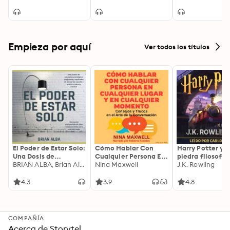
Empieza por aquí
Ver todos los títulos
El Poder de Estar Solo:
Cómo Hablar Con
Harry Potter y l
Una Dosis de
Cualquier Persona En
piedra filosofal
Motivación
BRIAN ALBA, Brian Alba
Cualquier Lugar Y En
Nina Maxwell
J.K. Rowling
Acompañada de
Cualquier Momento
Ideas Revolucionarias
4.3
3.9
4.8
Para una Vida Mejor
COMPAÑÍA
Acerca de Storytel