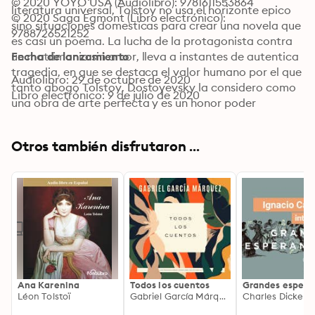
© 2020 YOYO USA (Audiolibro): 9781611553864
literatura universal, Tolstoy no usa el horizonte epico 
© 2020 Saga Egmont (Libro electrónico): 
sino situaciones domesticas para crear una novela que 
9788726521252
es casi un poema. La lucha de la protagonista contra 
un matrimonio sin amor, lleva a instantes de autentica 
Fecha de lanzamiento
tragedia, en que se destaca el valor humano por el que 
Audiolibro: 29 de octubre de 2020
tanto abogo Tolstoy. Dostoyevsky la considero como 
Libro electrónico: 9 de julio de 2020
una obra de arte perfecta y es un honor poder 
presentar este clasico inolvidable y lleno de accion 
dentro de esta serie.
Otros también disfrutaron ...
Ana Karenina
Todos los cuentos
Grandes espera
Léon Tolstoï
Gabriel García Márquez
Charles Dickens