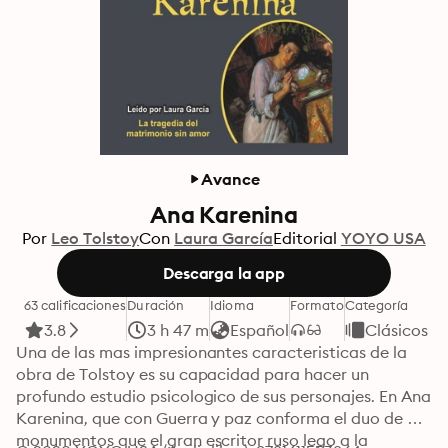
Avance
Ana Karenina
Por
Leo Tolstoy
Con
Laura García
Editorial
YOYO USA
Descarga la app
63 calificaciones
Duración
Idioma
Formato
Categoría
3.8
3 h 47 m
Español
Clásicos
Una de las mas impresionantes caracteristicas de la 
obra de Tolstoy es su capacidad para hacer un 
profundo estudio psicologico de sus personajes. En Ana 
Karenina, que con Guerra y paz conforma el duo de 
monumentos que el gran escritor ruso lego a la 