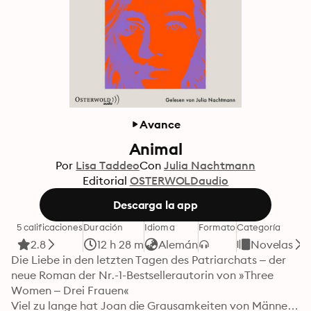
Avance
Animal
Por
Lisa Taddeo
Con
Julia Nachtmann
Editorial
OSTERWOLDaudio
Descarga la app
5 calificaciones
Duración
Idioma
Formato
Categoría
2.8
12 h 28 m
Alemán
Novelas
Die Liebe in den letzten Tagen des Patriarchats – der 
neue Roman der Nr.-1-Bestsellerautorin von »Three 
Women – Drei Frauen«

Viel zu lange hat Joan die Grausamkeiten von Männern 