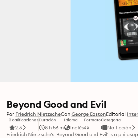
Beyond Good and Evil
Por
Friedrich Nietzsche
Con
George Easton
Editorial
Inte
3 calificaciones
Duración
Idioma
Formato
Categoría
2.3
8 h 56 m
Inglés
No ficción
Friedrich Nietzsche's 'Beyond Good and Evil' is a philosop