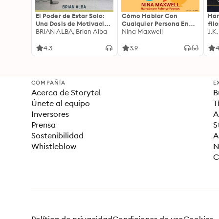
El Poder de Estar Solo:
Cómo Hablar Con
Har
Una Dosis de Motivación
Cualquier Persona En
fil
Acompañada de Ideas
BRIAN ALBA, Brian Alba
Cualquier Lugar Y En
Nina Maxwell
J.K
Revolucionarias Para
Cualquier Momento
una Vida Mejor
4.3
3.9
4
COMPAÑÍA
E
Acerca de Storytel
B
Únete al equipo
T
Inversores
A
Prensa
S
Sostenibilidad
A
Whistleblow
N
C
Política de privacidad
Condiciones de uso
Cookies