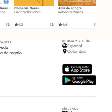
inero:
Comerás flores
Alas de sangre
Harry 
icos:
Lucía Solla Sobral
Rebecca Yarros
prisi
ederas
J.K. R
licidad
4.3
4.4
4.9
IDIOMA Y REGIÓN
TANTES
Español
yuda
Colombia
ta de regalo
SÍGUENOS