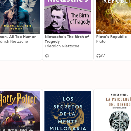
an, All Too Human
Nietzsche's The Birth of
Plato’s Republic
edrich Nietzsche
Tragedy
Plato
Friedrich Nietzsche