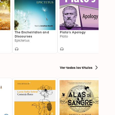
The Encheiridion and
Plato's Apology
Thus 
Discourses
Plato
A Boo
Epictetus
Friedr
Ver todos los títulos