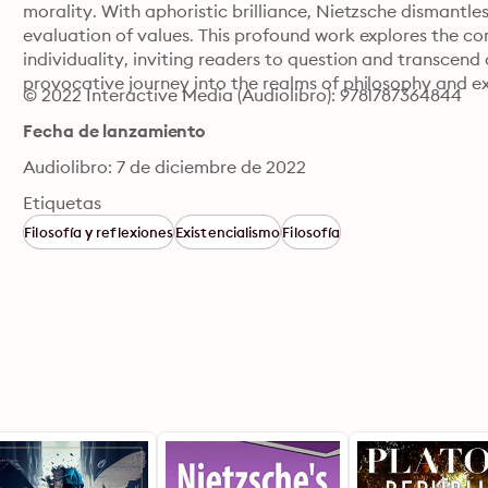
morality. With aphoristic brilliance, Nietzsche dismantle
evaluation of values. This profound work explores the co
individuality, inviting readers to question and transcend 
provocative journey into the realms of philosophy and exi
© 2022 Interactive Media (Audiolibro): 9781787364844
Fecha de lanzamiento
Audiolibro: 7 de diciembre de 2022
Etiquetas
Filosofía y reflexiones
Existencialismo
Filosofía