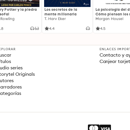
ry Potter y la piedra
Los secretos de la
La psicología del d
osofal
mente millonaria
Cómo piensan los r
. Rowling
T. Harv Eker
18 claves imperec
Morgan Housel
sobre riqueza y fe
.8
4.4
4.5
XPLORAR
ENLACES IMPOR
uscar
Contacto y a
ítulos
Canjear tarje
udio series
torytel Originals
utores
arradores
ategorías