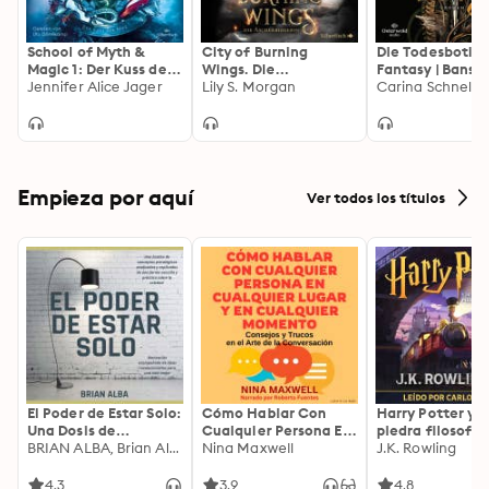
School of Myth &
City of Burning
Die Todesbotin:
Magic 1: Der Kuss der
Wings. Die
Fantasy | Bansh
Nixe
Jennifer Alice Jager
Aschekriegerin
Lily S. Morgan
Hexen und eine
Carina Schnell
verbotene Lieb
düsteren Edinb
Empieza por aquí
Ver todos los títulos
El Poder de Estar Solo:
Cómo Hablar Con
Harry Potter y l
Una Dosis de
Cualquier Persona En
piedra filosofal
Motivación
BRIAN ALBA, Brian Alba
Cualquier Lugar Y En
Nina Maxwell
J.K. Rowling
Acompañada de
Cualquier Momento
Ideas Revolucionarias
4.3
3.9
4.8