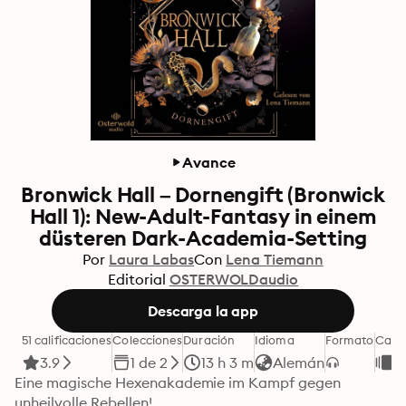
Avance
Bronwick Hall – Dornengift (Bronwick
Hall 1): New-Adult-Fantasy in einem
düsteren Dark-Academia-Setting
Por
Laura Labas
Con
Lena Tiemann
Editorial
OSTERWOLDaudio
Descarga la app
51 calificaciones
Colecciones
Duración
Idioma
Formato
Cate
3.9
1 de 2
13 h 3 m
Alemán
F
Eine magische Hexenakademie im Kampf gegen 
unheilvolle Rebellen!
