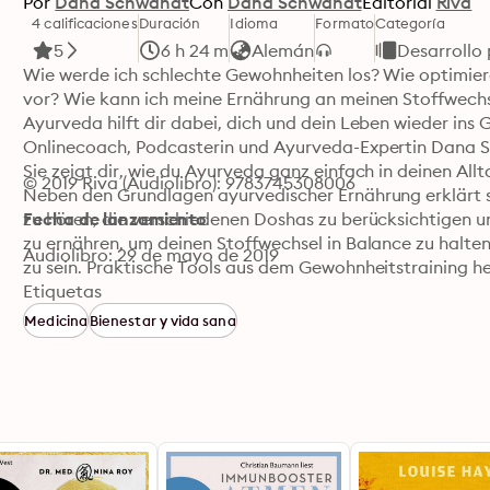
Por
Dana Schwandt
Con
Dana Schwandt
Editorial
Riva
4 calificaciones
Duración
Idioma
Formato
Categoría
5
6 h 24 m
Alemán
Desarrollo 
Wie werde ich schlechte Gewohnheiten los? Wie optimier
vor? Wie kann ich meine Ernährung an meinen Stoffwechs
Ayurveda hilft dir dabei, dich und dein Leben wieder ins 
Onlinecoach, Podcasterin und Ayurveda-Expertin Dana S
Sie zeigt dir, wie du Ayurveda ganz einfach in deinen Allt
© 2019 Riva (Audiolibro): 9783745308006
Neben den Grundlagen ayurvedischer Ernährung erklärt sie
zu hören, die verschiedenen Doshas zu berücksichtigen un
Fecha de lanzamiento
zu ernähren, um deinen Stoffwechsel in Balance zu halten
Audiolibro: 29 de mayo de 2019
zu sein. Praktische Tools aus dem Gewohnheitstraining hel
einem entspannten Lifestyle finden kannst. Tipps zur M
Etiquetas
unterstützen dich zusätzlich bei deinem Neuanfang mit 
Medicina
Bienestar y vida sana