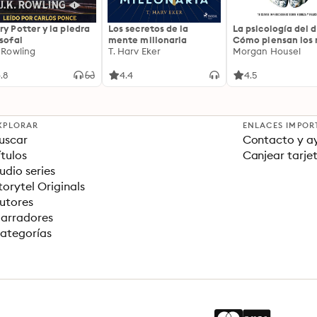
ry Potter y la piedra
Los secretos de la
La psicología del d
osofal
mente millonaria
Cómo piensan los r
. Rowling
T. Harv Eker
18 claves imperec
Morgan Housel
sobre riqueza y fe
.8
4.4
4.5
XPLORAR
ENLACES IMPOR
uscar
Contacto y a
ítulos
Canjear tarje
udio series
torytel Originals
utores
arradores
ategorías