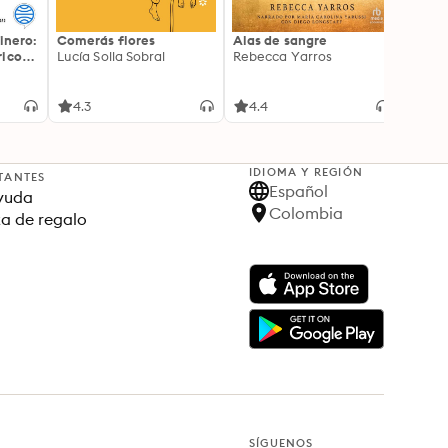
inero:
Comerás flores
Alas de sangre
Harry 
icos:
Lucía Solla Sobral
Rebecca Yarros
prisi
ederas
J.K. R
licidad
4.3
4.4
4.9
IDIOMA Y REGIÓN
TANTES
Español
yuda
Colombia
ta de regalo
SÍGUENOS