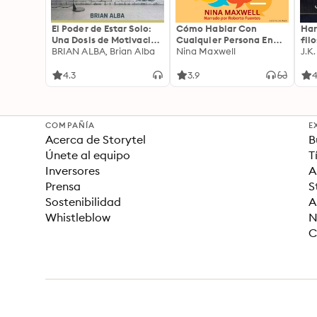
El Poder de Estar Solo:
Cómo Hablar Con
Har
Una Dosis de Motivación
Cualquier Persona En
fil
Acompañada de Ideas
BRIAN ALBA, Brian Alba
Cualquier Lugar Y En
Nina Maxwell
J.K
Revolucionarias Para
Cualquier Momento
una Vida Mejor
4.3
3.9
4
COMPAÑÍA
E
Acerca de Storytel
B
Únete al equipo
T
Inversores
A
Prensa
S
Sostenibilidad
A
Whistleblow
N
C