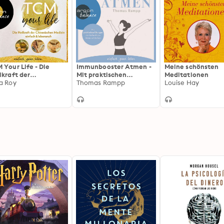
 Your Life - Die
Immunbooster Atmen -
Meine schönsten
lkraft der
Mit praktischen
Meditationen
nesischen Medizin
a Roy
Übungen die Heilkraft
Thomas Rampp
Louise Hay
fach & lebensnah
des Atems entdecken
gekürzte Lesung):
(Gekürzte Lesung)
 Heilkraft der
nesischen Medizin
fach & lebensnah