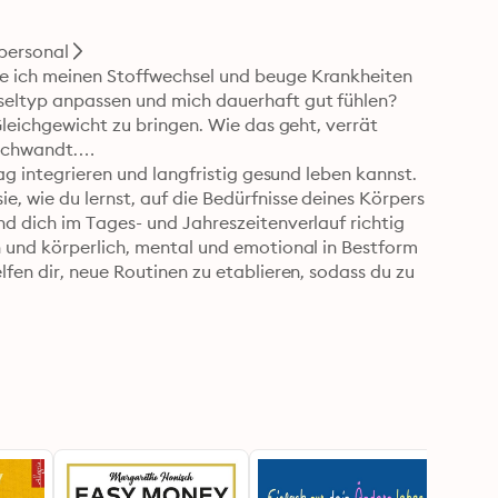
personal
e ich meinen Stoffwechsel und beuge Krankheiten 
eltyp anpassen und mich dauerhaft gut fühlen? 
Gleichgewicht zu bringen. Wie das geht, verrät 
chwandt.

ag integrieren und langfristig gesund leben kannst. 
, wie du lernst, auf die Bedürfnisse deines Körpers 
d dich im Tages- und Jahreszeitenverlauf richtig 
 und körperlich, mental und emotional in Bestform 
fen dir, neue Routinen zu etablieren, sodass du zu 
ahlzeitenplanung sowie erprobte Küchen-Hacks 
Ayurveda.