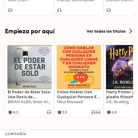
(Ungekürzte Lesung)
Optionen sind
1 (Ungekürzt)
Empieza por aquí
Ver todos los títulos
El Poder de Estar Solo:
Cómo Hablar Con
Harry Potter y l
Una Dosis de
Cualquier Persona En
piedra filosofal
Motivación
BRIAN ALBA, Brian Alba
Cualquier Lugar Y En
Nina Maxwell
J.K. Rowling
Acompañada de
Cualquier Momento
Ideas Revolucionarias
4.3
3.9
4.8
Para una Vida Mejor
COMPAÑÍA