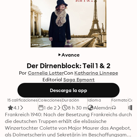
Avance
Der Dirnenblock: Teil 1 & 2
Por
Cornelia Lotter
Con
Katharina Linnepe
Editorial
Saga Egmont
Descarga la app
15 calificaciones
Colecciones
Duración
Idioma
Formato
Cate
4.1
1 de 2
8 h 30 m
Alemán
N
Frankreich 1940: Nach der Besetzung Frankreichs durch 
die deutschen Truppen erhält die elsässische 
Winzertochter Colette von Major Maurer das Angebot, 
als Dolmetscherin und Sekretärin im Beschaffungsamt 