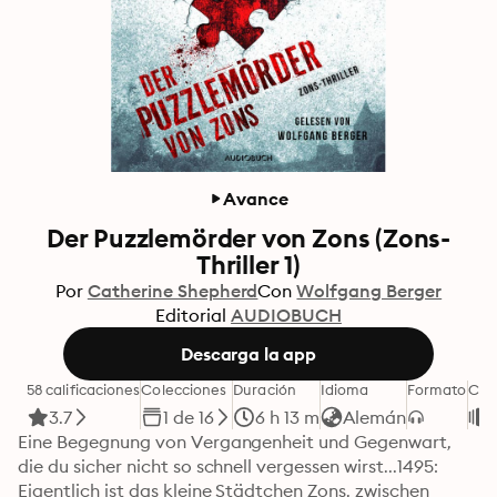
Avance
Der Puzzlemörder von Zons (Zons-
Thriller 1)
Por
Catherine Shepherd
Con
Wolfgang Berger
Editorial
AUDIOBUCH
Descarga la app
58 calificaciones
Colecciones
Duración
Idioma
Formato
Cat
3.7
1 de 16
6 h 13 m
Alemán
Eine Begegnung von Vergangenheit und Gegenwart, 
die du sicher nicht so schnell vergessen wirst...1495: 
Eigentlich ist das kleine Städtchen Zons, zwischen 