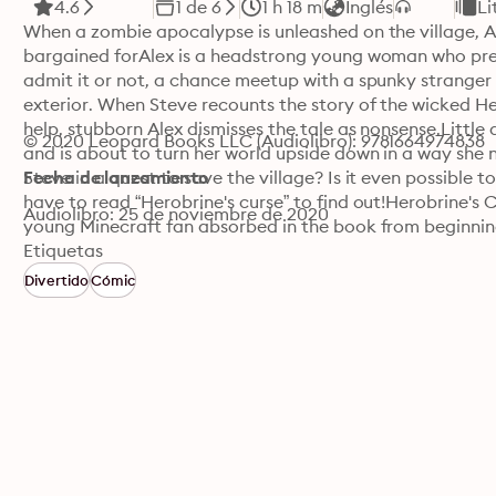
4.6
1 de 6
1 h 18 m
Inglés
Li
When a zombie apocalypse is unleashed on the village, Ale
bargained forAlex is a headstrong young woman who prefer
admit it or not, a chance meetup with a spunky stranger
exterior. When Steve recounts the story of the wicked Her
help, stubborn Alex dismisses the tale as nonsense.Little 
© 2020 Leopard Books LLC (Audiolibro): 9781664974838
and is about to turn her world upside down in a way she n
Steve in a quest to save the village? Is it even possible to
Fecha de lanzamiento
have to read “Herobrine's curse” to find out!Herobrine's 
Audiolibro: 25 de noviembre de 2020
young Minecraft fan absorbed in the book from beginnin
Etiquetas
Divertido
Cómic