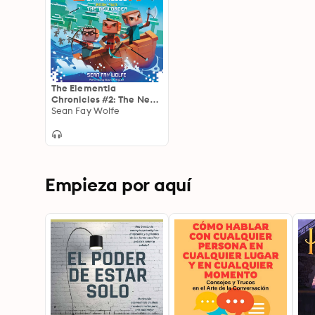
The Elementia
Chronicles #2: The New
Order: An Unofficial
Sean Fay Wolfe
Minecraft-Fan
Adventure
Empieza por aquí