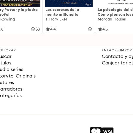
ry Potter y la piedra
Los secretos de la
La psicología del d
osofal
mente millonaria
Cómo piensan los r
. Rowling
T. Harv Eker
18 claves imperec
Morgan Housel
sobre riqueza y fe
.8
4.4
4.5
XPLORAR
ENLACES IMPOR
uscar
Contacto y a
ítulos
Canjear tarje
udio series
torytel Originals
utores
arradores
ategorías