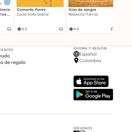
inero:
Comerás flores
Alas de sangre
Harry 
icos:
Lucía Solla Sobral
Rebecca Yarros
prisi
ederas
J.K. R
licidad
4.3
4.4
4.9
IDIOMA Y REGIÓN
TANTES
Español
yuda
Colombia
ta de regalo
SÍGUENOS