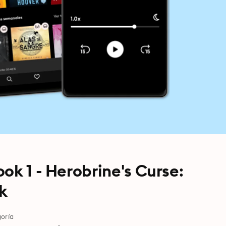
ok 1 - Herobrine's Curse:
k
oría