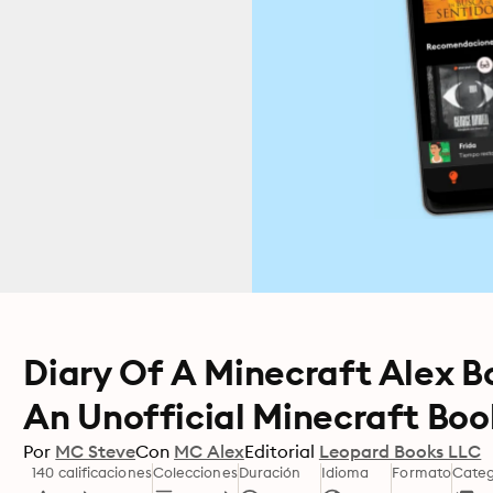
Diary Of A Minecraft Alex Bo
An Unofficial Minecraft Boo
Por
MC Steve
Con
MC Alex
Editorial
Leopard Books LLC
140 calificaciones
Colecciones
Duración
Idioma
Formato
Categ