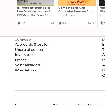
El Poder de Estar Solo:
Cómo Hablar Con
Har
Una Dosis de Motivación
Cualquier Persona En
fil
Acompañada de Ideas
BRIAN ALBA, Brian Alba
Cualquier Lugar Y En
Nina Maxwell
J.K
Revolucionarias Para
Cualquier Momento
una Vida Mejor
4.3
3.9
4
COMPAÑÍA
E
Acerca de Storytel
B
Únete al equipo
T
Inversores
A
Prensa
S
Sostenibilidad
A
Whistleblow
N
C
Política de privacidad
Condiciones de uso
Cookies